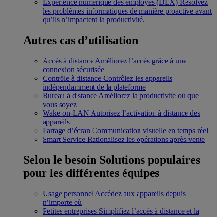
Expérience numérique des employés (DEX)
Résolvez
les problèmes informatiques de manière proactive avant
qu’ils n’impactent la productivité.
Autres cas d’utilisation
Accès à distance
Améliorez l’accès grâce à une
connexion sécurisée
Contrôle à distance
Contrôlez les appareils
indépendamment de la plateforme
Bureau à distance
Améliorez la productivité où que
vous soyez
Wake-on-LAN
Autorisez l’activation à distance des
appareils
Partage d’écran
Communication visuelle en temps réel
Smart Service
Rationalisez les opérations après-vente
Selon le besoin
Solutions populaires
pour les différentes équipes
Usage personnel
Accédez aux appareils depuis
n’importe où
Petites entreprises
Simplifiez l’accès à distance et la