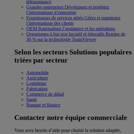
téléassistance
Grandes entreprises
Développez et protégez
l’informatique d’entreprise
Fournisseurs de services gérés
Gérez et maintenez
l’informatique des clients
OEM
Rationalisez l’assistance et les opérations
Organismes à but non lucratif et éducatifs
Remise de
30 % sur la technologie TeamViewer
Selon les secteurs
Solutions populaires
triées par secteur
Automobile
Agriculture
Logistique
Fabrication
Commerce de détail
Santé
Banque et finance
Contacter notre équipe commerciale
Vous avez besoin d’aide pour choisir la solution adaptée,