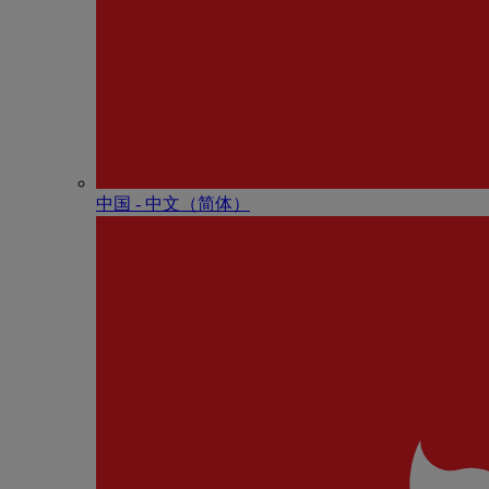
中国 - 中⽂（简体）