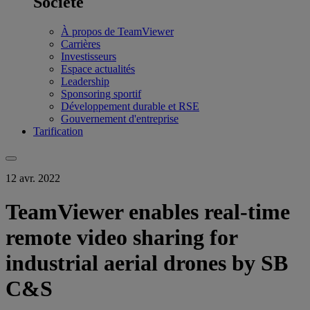
Société
À propos de TeamViewer
Carrières
Investisseurs
Espace actualités
Leadership
Sponsoring sportif
Développement durable et RSE
Gouvernement d'entreprise
Tarification
12 avr. 2022
TeamViewer enables real-time
remote video sharing for
industrial aerial drones by SB
C&S