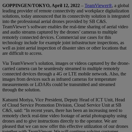
GOPPINGEN/TOKYO, April 12, 2022
–
TeamViewer®
, a global
leading provider of remote connectivity and workplace digitalization
solutions, today announced that its connectivity solution is integrated
into the professional aerial drones provided by SB C&S.
TeamViewer’s software enables the real-time sharing of aerial video
and audio streams captured by the drones’ cameras to multiple
remotely connected devices. Commercial use cases for this
technology include for example joint infrastructure inspections, as
well as joint aerial inspection of disaster sites or other locations that
are difficult to access.
Via TeamViewer’s solution, images or videos captured by the drone-
carried camera can be seamlessly streamed to multiple remotely
connected devices through a 4G or LTE mobile network. Also, the
images from devices such as infrared cameras for temperature
measurements or LiDARs could be transmitted and streamed
through the solution.
Katsumi Moriya, Vice President, Deputy Head of ICT Unit, Head
of Cloud Service Promotion Division, Cloud Service Unit at SB
C&S, said: “In recent years, there has been an increasing need to
remotely check real-time video footage of aerial photography using
drones and to give instructions directly to the operator. We are
pleased that we can now offer this effective utilization of our drones
together with TeamViewer. We will continue solving customer