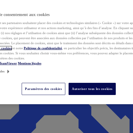
de consentement aux cookies
ses partenaires souhaitent placer des cookies et technologies similaires (« Cookie ») sur votre ap
votre expérience utilisateur et nos actions marketing, ainsi qu’à des fins d’analyse. En cliquant s
(i) nos réglages et l’utilisation de cookies ainsi que (ii) l’analyse subséquente des données collect
de cookies, qui peuvent être associées aux données collectées par l’utilisation de nos produits et le
sociées. Le placement de cookies, ainsi que le traitement des données sont décrits en détails dans
 cookies
et notre
Politique de confidentialité
, en particulier les objectifs précis, les destinataires t
es cookies. Si vous souhaitez choisir vous-même vos préférences, vous pouvez adapter le placem
mètres des cookies.
 TeamViewer
Mentions légales
ales
Paramètres des cookies
Autoriser tous les cookies