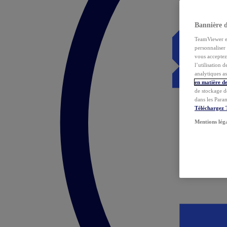
Bannière 
TeamViewer et 
personnaliser 
vous acceptez 
l’utilisation 
analytiques as
en matière de
de stockage d
dans les Para
Téléchargez
Mentions lég