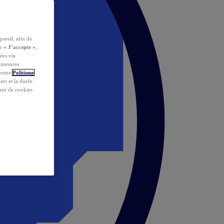
pareil, afin de
ur
« J’accepte »
,
ées via
s mesures
 notre
Politique
iers et la durée
ent de cookies