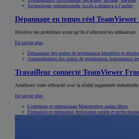
Téléassistance informatique
Sécurisée, flexible, intégrée
Technologie opérationnelle
Accès à distance à l’atelier
Dépannage en temps réel
TeamViewer
Résolvez les problèmes avant qu’ils n’affectent les utilisateurs.
En savoir plus
Dépannage des points de terminaison
Identifiez et résol
Automatisation des points de terminaison
Automatisez les
Travailleur connecté
TeamViewer Fron
Améliorez votre efficacité avec la réalité augmentée industrielle
En savoir plus
Logistique et entreposage
Manutention mains libres
Formation et intégration
Intégration rapide et perfection