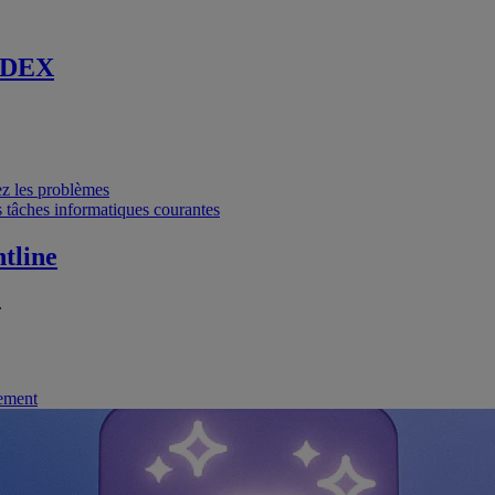
 DEX
vez les problèmes
 tâches informatiques courantes
tline
.
nement