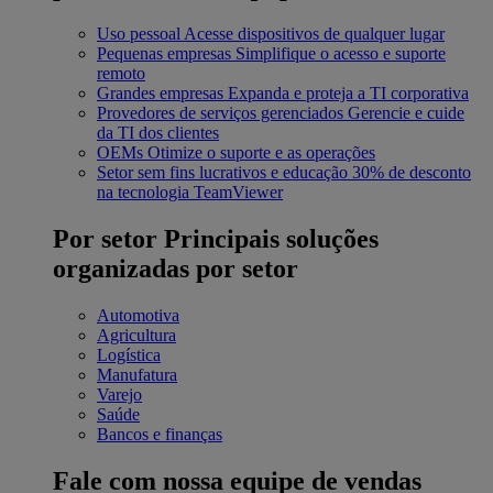
Uso pessoal
Acesse dispositivos de qualquer lugar
Pequenas empresas
Simplifique o acesso e suporte
remoto
Grandes empresas
Expanda e proteja a TI corporativa
Provedores de serviços gerenciados
Gerencie e cuide
da TI dos clientes
OEMs
Otimize o suporte e as operações
Setor sem fins lucrativos e educação
30% de desconto
na tecnologia TeamViewer
Por setor
Principais soluções
organizadas por setor
Automotiva
Agricultura
Logística
Manufatura
Varejo
Saúde
Bancos e finanças
Fale com nossa equipe de vendas