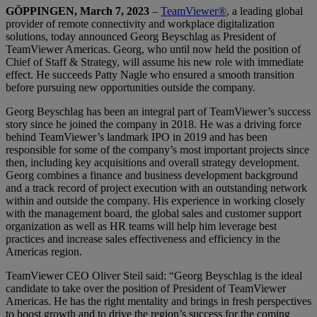
GÖPPINGEN, March 7, 2023
–
TeamViewer®
, a leading global
provider of remote connectivity and workplace digitalization
solutions, today announced Georg Beyschlag as President of
TeamViewer Americas. Georg, who until now held the position of
Chief of Staff & Strategy, will assume his new role with immediate
effect. He succeeds Patty Nagle who ensured a smooth transition
before pursuing new opportunities outside the company.
Georg Beyschlag has been an integral part of TeamViewer’s success
story since he joined the company in 2018. He was a driving force
behind TeamViewer’s landmark IPO in 2019 and has been
responsible for some of the company’s most important projects since
then, including key acquisitions and overall strategy development.
Georg combines a finance and business development background
and a track record of project execution with an outstanding network
within and outside the company. His experience in working closely
with the management board, the global sales and customer support
organization as well as HR teams will help him leverage best
practices and increase sales effectiveness and efficiency in the
Americas region.
TeamViewer CEO Oliver Steil said: “Georg Beyschlag is the ideal
candidate to take over the position of President of TeamViewer
Americas. He has the right mentality and brings in fresh perspectives
to boost growth and to drive the region’s success for the coming