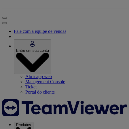
Fale com a equipe de vendas
Entre em sua conta
Abrir app web
Management Console
Ticket
Portal do cliente
Produtos