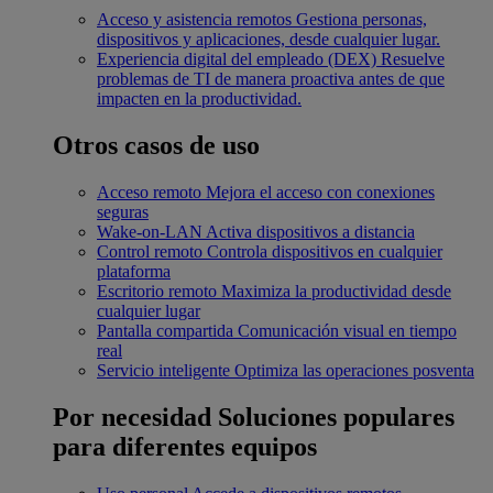
Acceso y asistencia remotos
Gestiona personas,
dispositivos y aplicaciones, desde cualquier lugar.
Experiencia digital del empleado (DEX)
Resuelve
problemas de TI de manera proactiva antes de que
impacten en la productividad.
Otros casos de uso
Acceso remoto
Mejora el acceso con conexiones
seguras
Wake-on-LAN
Activa dispositivos a distancia
Control remoto
Controla dispositivos en cualquier
plataforma
Escritorio remoto
Maximiza la productividad desde
cualquier lugar
Pantalla compartida
Comunicación visual en tiempo
real
Servicio inteligente
Optimiza las operaciones posventa
Por necesidad
Soluciones populares
para diferentes equipos