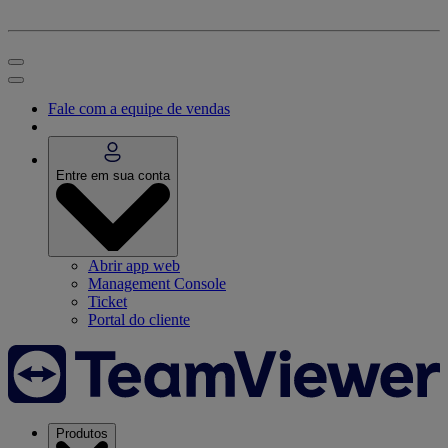
Fale com a equipe de vendas
Entre em sua conta
Abrir app web
Management Console
Ticket
Portal do cliente
Produtos