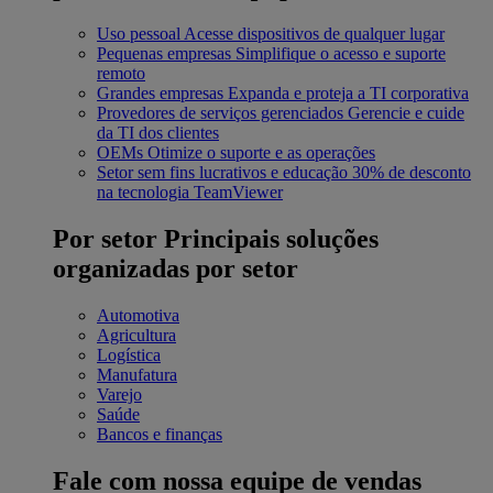
Uso pessoal
Acesse dispositivos de qualquer lugar
Pequenas empresas
Simplifique o acesso e suporte
remoto
Grandes empresas
Expanda e proteja a TI corporativa
Provedores de serviços gerenciados
Gerencie e cuide
da TI dos clientes
OEMs
Otimize o suporte e as operações
Setor sem fins lucrativos e educação
30% de desconto
na tecnologia TeamViewer
Por setor
Principais soluções
organizadas por setor
Automotiva
Agricultura
Logística
Manufatura
Varejo
Saúde
Bancos e finanças
Fale com nossa equipe de vendas