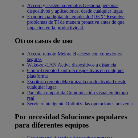
Acceso y asistencia remotos
Gestiona personas,
dispositivos y aplicaciones, desde cualquier lugar.
Experiencia digital del empleado (DEX)
Resuelve
problemas de TI de manera proactiva antes de que
impacten en la productividad.
Otros casos de uso
Acceso remoto
Mejora el acceso con conexiones
seguras
Wake-on-LAN
Activa dispositivos a distancia
Control remoto
Controla dispositivos en cualquier
plataforma
Escritorio remoto
Maximiza la productividad desde
cualquier lugar
Pantalla compartida
Comunicación visual en tiempo
real
Servicio inteligente
Optimiza las operaciones posventa
Por necesidad
Soluciones populares
para diferentes equipos