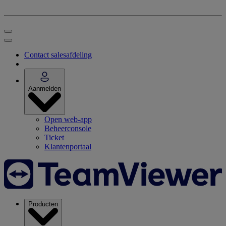
Contact salesafdeling
Aanmelden
Open web-app
Beheerconsole
Ticket
Klantenportaal
Producten