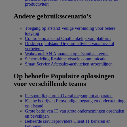
productiviteit.
Andere gebruiksscenario’s
Toegang op afstand
Veilige verbinding voor betere
toegang
Controle op afstand
Onafhankelijk van platform
Desktop op afstand
De productiviteit vanaf overal
verbeteren
Wake-on-LAN
Apparaten op afstand activeren
Schermdeling
Realtime visuele communicatie
Smart Service
Aftersales-activiteiten stroomlijnen
Op behoefte
Populaire oplossingen
voor verschillende teams
Persoonlijk gebruik
Overal toegang tot apparaten
Kleine bedrijven
Eenvoudige toegang en ondersteuning
op afstand
Grote bedrijven
IT van grote ondernemingen opschalen
en beveiligen
Beheerde serviceproviders
Client-IT beheren en
behouden