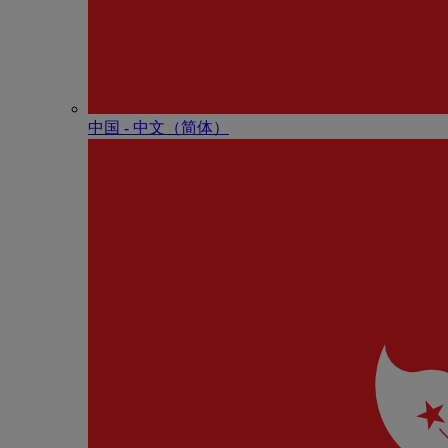
中国 - 中⽂（简体）