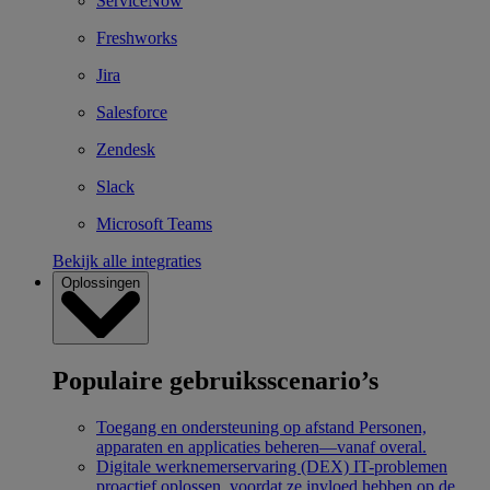
ServiceNow
Freshworks
Jira
Salesforce
Zendesk
Slack
Microsoft Teams
Bekijk alle integraties
Oplossingen
Populaire gebruiksscenario’s
Toegang en ondersteuning op afstand
Personen,
apparaten en applicaties beheren—vanaf overal.
Digitale werknemerservaring (DEX)
IT-problemen
proactief oplossen, voordat ze invloed hebben op de