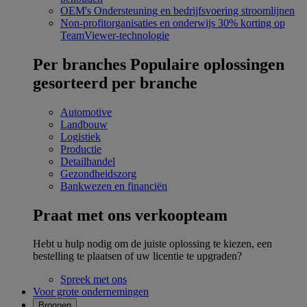
OEM's
Ondersteuning en bedrijfsvoering stroomlijnen
Non-profitorganisaties en onderwijs
30% korting op
TeamViewer-technologie
Per branches
Populaire oplossingen
gesorteerd per branche
Automotive
Landbouw
Logistiek
Productie
Detailhandel
Gezondheidszorg
Bankwezen en financiën
Praat met ons verkoopteam
Hebt u hulp nodig om de juiste oplossing te kiezen, een
bestelling te plaatsen of uw licentie te upgraden?
Spreek met ons
Voor grote ondernemingen
Bronnen