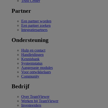
Trust Center
Partner
Een partner worden
Een partner zoeken
Integratiepartners
Ondersteuning
Hulp en contact
Handleidingen
Kennisbank
Systeemstatus
Aangepaste modules
Voor ontwikkelaars
Community
Bedrijf
Over TeamViewer
Werken bij TeamViewer
Investeerders