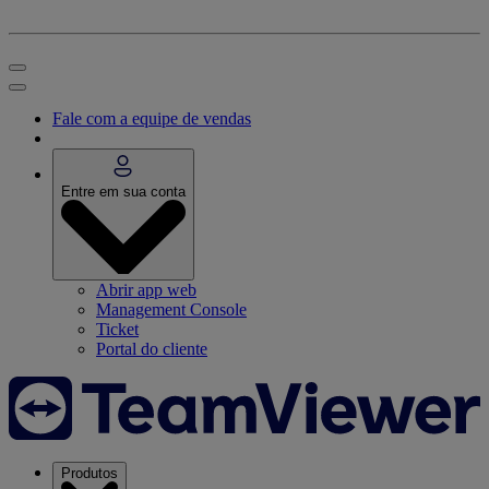
Fale com a equipe de vendas
Entre em sua conta
Abrir app web
Management Console
Ticket
Portal do cliente
Produtos