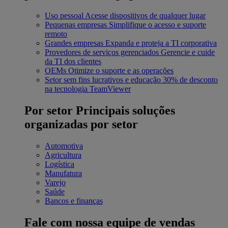
Uso pessoal
Acesse dispositivos de qualquer lugar
Pequenas empresas
Simplifique o acesso e suporte
remoto
Grandes empresas
Expanda e proteja a TI corporativa
Provedores de serviços gerenciados
Gerencie e cuide
da TI dos clientes
OEMs
Otimize o suporte e as operações
Setor sem fins lucrativos e educação
30% de desconto
na tecnologia TeamViewer
Por setor
Principais soluções
organizadas por setor
Automotiva
Agricultura
Logística
Manufatura
Varejo
Saúde
Bancos e finanças
Fale com nossa equipe de vendas