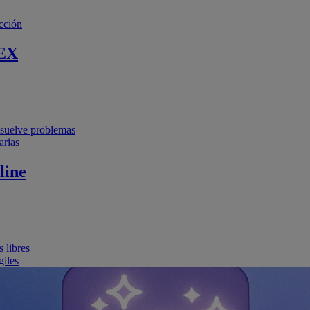
cción
EX
resuelve problemas
arias
line
 libres
giles