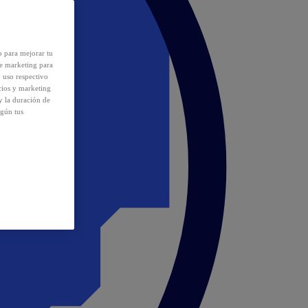
o para mejorar tu
de marketing para
y uso respectivo
cios y marketing
y la duración de
egún tus