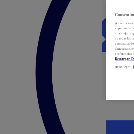
Consentim
A TeamViewer 
experiencia d
una mejor exp
de todas las 
personalizado
almacenamien
preferencias, 
Descargar T
Aviso legal