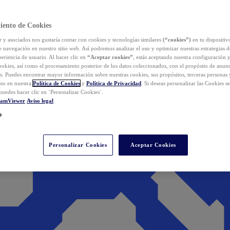
iento de Cookies
y asociados nos gustaría contar con cookies y tecnologías similares
(“cookies”)
en tu dispositiv
e navegación en nuestro sitio web. Así podremos analizar el uso y optimizar nuestras estrategias 
eriencia de usuario. Al hacer clic en
“Aceptar cookies”
, estás aceptando nuestra configuración 
cookies, así como el procesamiento posterior de los datos coleccionados, con el propósito de anun
s. Puedes encontrar mayor información sobre nuestras cookies, sus propósitos, terceras personas 
to en nuestra
Política de Cookies
y
Política de Privacidad
. Si deseas personalizar las Cookies s
puedes hacer clic en ¨Personalizar Cookies¨.
eamViewer
Aviso legal
Personalizar Cookies
Aceptar Cookies