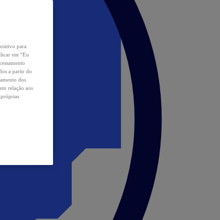
ositivo para
clicar em “Eu
ocessamento
os a partir do
samento dos
 em relação aos
 próprias