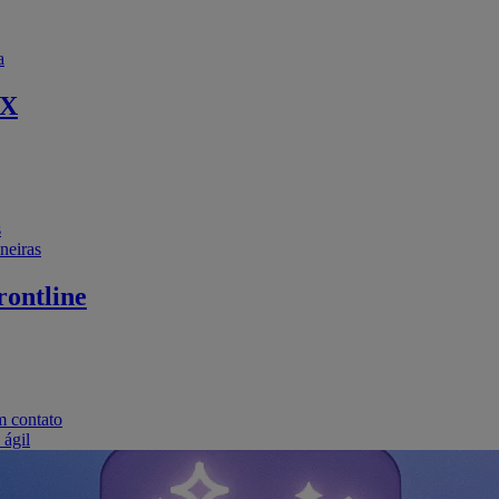
a
EX
s
neiras
ontline
m contato
 ágil