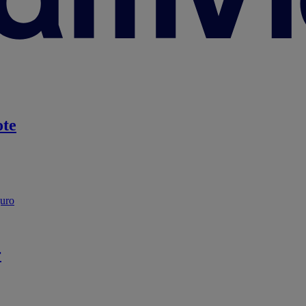
te
guro
r