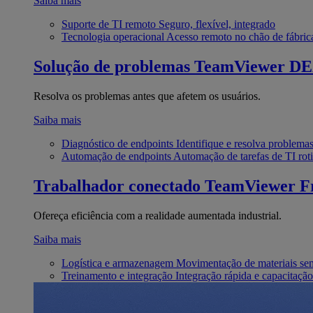
Saiba mais
Suporte de TI remoto
Seguro, flexível, integrado
Tecnologia operacional
Acesso remoto no chão de fábric
Solução de problemas
TeamViewer D
Resolva os problemas antes que afetem os usuários.
Saiba mais
Diagnóstico de endpoints
Identifique e resolva problema
Automação de endpoints
Automação de tarefas de TI roti
Trabalhador conectado
TeamViewer Fr
Ofereça eficiência com a realidade aumentada industrial.
Saiba mais
Logística e armazenagem
Movimentação de materiais se
Treinamento e integração
Integração rápida e capacitação