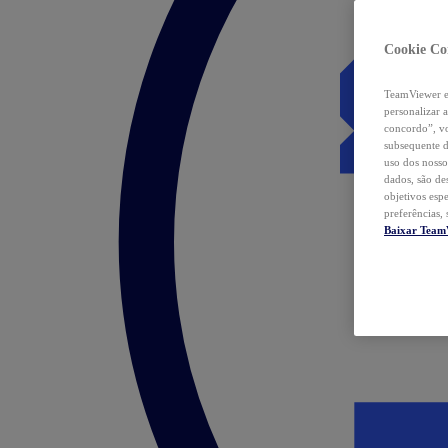
Cookie Co
TeamViewer e 
personalizar 
concordo”, vo
subsequente d
uso dos nosso
dados, são de
objetivos esp
preferências,
Baixar Team