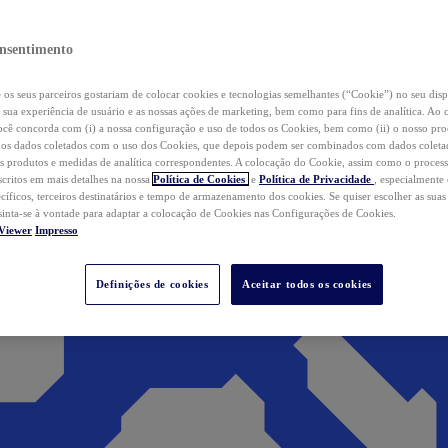
nsentimento
os seus parceiros gostariam de colocar cookies e tecnologias semelhantes (“Cookie”) no seu disp
a sua experiência de usuário e as nossas ações de marketing, bem como para fins de analítica. Ao 
cê concorda com (i) a nossa configuração e uso de todos os Cookies, bem como (ii) o nosso pr
os dados coletados com o uso dos Cookies, que depois podem ser combinados com dados coletad
s produtos e medidas de analítica correspondentes. A colocação do Cookie, assim como o proces
scritos em mais detalhes na nossa
Política de Cookies
e
Política de Privacidade
, especialmente
ecíficos, terceiros destinatários e tempo de armazenamento dos cookies. Se quiser escolher as suas
 sinta-se à vontade para adaptar a colocação de Cookies nas Configurações de Cookies.
Viewer
Impresso
Definições de cookies
Aceitar todos os cookies