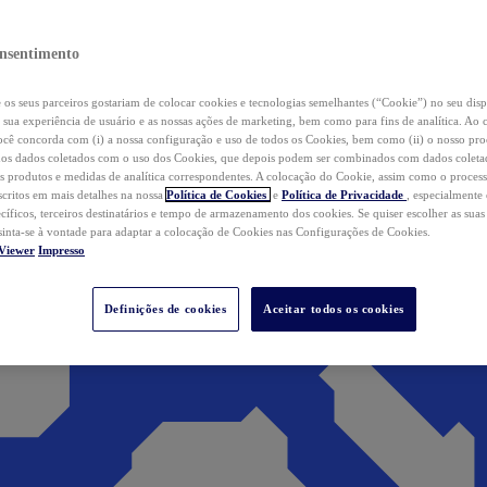
nsentimento
os seus parceiros gostariam de colocar cookies e tecnologias semelhantes (“Cookie”) no seu disp
a sua experiência de usuário e as nossas ações de marketing, bem como para fins de analítica. Ao 
cê concorda com (i) a nossa configuração e uso de todos os Cookies, bem como (ii) o nosso pr
os dados coletados com o uso dos Cookies, que depois podem ser combinados com dados coletad
s produtos e medidas de analítica correspondentes. A colocação do Cookie, assim como o proces
scritos em mais detalhes na nossa
Política de Cookies
e
Política de Privacidade
, especialmente
ecíficos, terceiros destinatários e tempo de armazenamento dos cookies. Se quiser escolher as suas
 sinta-se à vontade para adaptar a colocação de Cookies nas Configurações de Cookies.
Viewer
Impresso
Definições de cookies
Aceitar todos os cookies