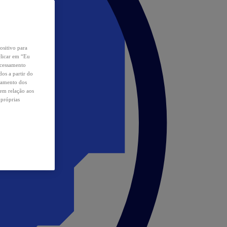
ositivo para
clicar em “Eu
ocessamento
os a partir do
samento dos
 em relação aos
 próprias