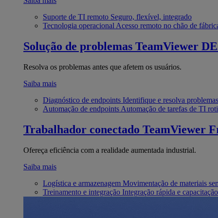
Saiba mais
Suporte de TI remoto
Seguro, flexível, integrado
Tecnologia operacional
Acesso remoto no chão de fábric
Solução de problemas
TeamViewer D
Resolva os problemas antes que afetem os usuários.
Saiba mais
Diagnóstico de endpoints
Identifique e resolva problema
Automação de endpoints
Automação de tarefas de TI roti
Trabalhador conectado
TeamViewer Fr
Ofereça eficiência com a realidade aumentada industrial.
Saiba mais
Logística e armazenagem
Movimentação de materiais se
Treinamento e integração
Integração rápida e capacitação