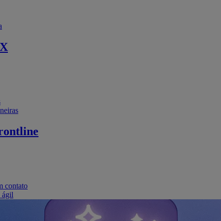
a
EX
s
neiras
ontline
m contato
 ágil