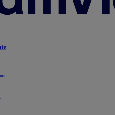
te
guro
r