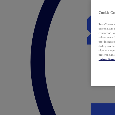
Cookie Co
TeamViewer e 
personalizar 
concordo”, vo
subsequente d
uso dos nosso
dados, são de
objetivos esp
preferências,
Baixar Team