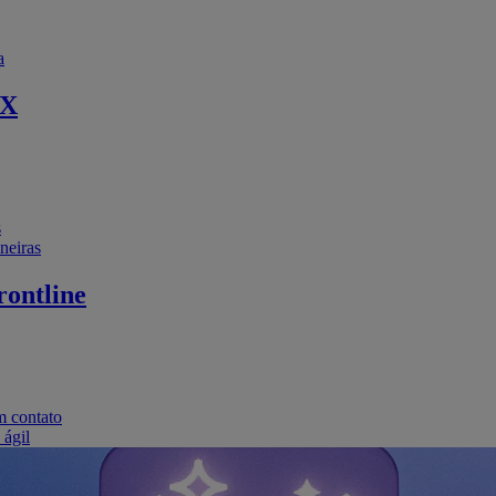
a
EX
s
neiras
ontline
m contato
 ágil