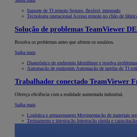
Saiba mais
Suporte de TI remoto
Seguro, flexível, integrado
Tecnologia operacional
Acesso remoto no chão de fábric
Solução de problemas
TeamViewer D
Resolva os problemas antes que afetem os usuários.
Saiba mais
Diagnóstico de endpoints
Identifique e resolva problema
Automação de endpoints
Automação de tarefas de TI roti
Trabalhador conectado
TeamViewer Fr
Ofereça eficiência com a realidade aumentada industrial.
Saiba mais
Logística e armazenagem
Movimentação de materiais se
Treinamento e integração
Integração rápida e capacitação