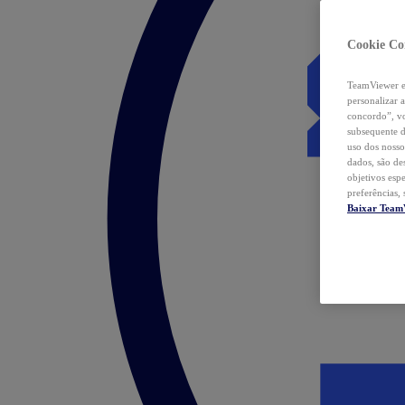
Cookie Co
TeamViewer e 
personalizar 
concordo”, vo
subsequente d
uso dos nosso
dados, são de
objetivos esp
preferências,
Baixar Team