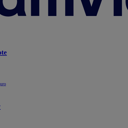
te
guro
r