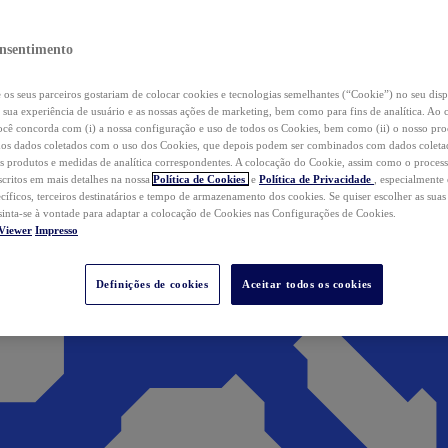
nsentimento
os seus parceiros gostariam de colocar cookies e tecnologias semelhantes (“Cookie”) no seu disp
a sua experiência de usuário e as nossas ações de marketing, bem como para fins de analítica. Ao 
cê concorda com (i) a nossa configuração e uso de todos os Cookies, bem como (ii) o nosso pr
os dados coletados com o uso dos Cookies, que depois podem ser combinados com dados coletad
s produtos e medidas de analítica correspondentes. A colocação do Cookie, assim como o proces
scritos em mais detalhes na nossa
Política de Cookies
e
Política de Privacidade
, especialmente
ecíficos, terceiros destinatários e tempo de armazenamento dos cookies. Se quiser escolher as suas
 sinta-se à vontade para adaptar a colocação de Cookies nas Configurações de Cookies.
Viewer
Impresso
Definições de cookies
Aceitar todos os cookies