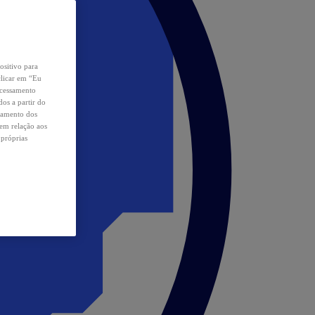
ositivo para
clicar em “Eu
ocessamento
os a partir do
samento dos
 em relação aos
 próprias