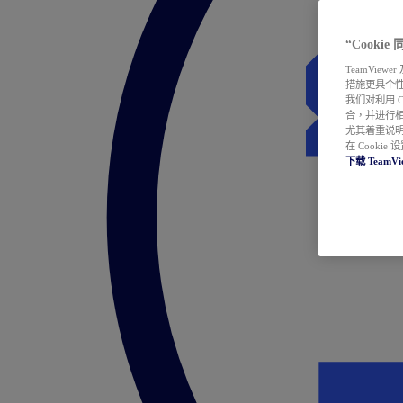
“Cooki
TeamVie
措施更具个
我们对利用 
合，并进行
尤其着重说明
在 Cookie
下载 TeamVi