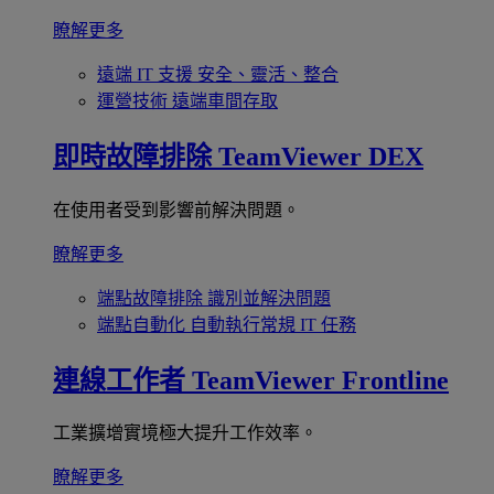
瞭解更多
遠端 IT 支援
安全、靈活、整合
運營技術
遠端車間存取
即時故障排除
TeamViewer DEX
在使用者受到影響前解決問題。
瞭解更多
端點故障排除
識別並解決問題
端點自動化
自動執行常規 IT 任務
連線工作者
TeamViewer Frontline
工業擴增實境極大提升工作效率。
瞭解更多