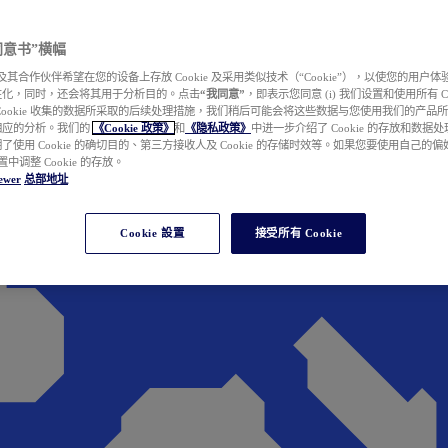
e 同意书”横幅
wer 及其合作伙伴希望在您的设备上存放 Cookie 及采用类似技术（“Cookie”），以使您的用
性化，同时，还会将其用于分析目的。点击
“我同意”
，即表示您同意 (i) 我们设置和使用所有 Cook
Cookie 收集的数据所采取的后续处理措施，我们稍后可能会将这些数据与您使用我们的产品
相应的分析。我们的
《Cookie 政策》
和
《隐私政策》
中进一步介绍了 Cookie 的存放和数据
了使用 Cookie 的确切目的、第三方接收人及 Cookie 的存储时效等。如果您要使用自己的
 设置中调整 Cookie 的存放。
ewer
总部地址
Cookie 設置
接受所有 Cookie