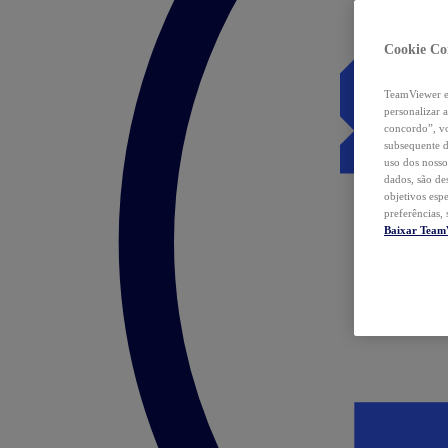
Cookie Co
TeamViewer e 
personalizar 
concordo”, vo
subsequente d
uso dos nosso
dados, são de
objetivos esp
preferências,
Baixar Team