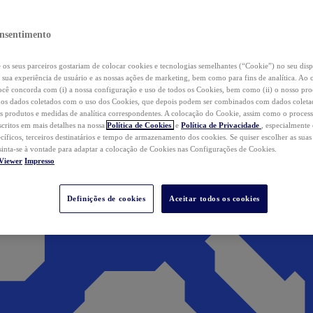
nsentimento
os seus parceiros gostariam de colocar cookies e tecnologias semelhantes (“Cookie”) no seu disp
a sua experiência de usuário e as nossas ações de marketing, bem como para fins de analítica. Ao 
cê concorda com (i) a nossa configuração e uso de todos os Cookies, bem como (ii) o nosso pr
os dados coletados com o uso dos Cookies, que depois podem ser combinados com dados coletad
s produtos e medidas de analítica correspondentes. A colocação do Cookie, assim como o proces
scritos em mais detalhes na nossa
Política de Cookies
e
Política de Privacidade
, especialmente
ecíficos, terceiros destinatários e tempo de armazenamento dos cookies. Se quiser escolher as suas
 sinta-se à vontade para adaptar a colocação de Cookies nas Configurações de Cookies.
Viewer
Impresso
Definições de cookies
Aceitar todos os cookies