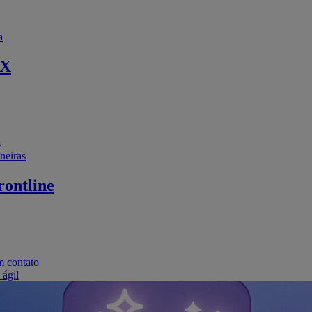
a
EX
s
neiras
ontline
m contato
 ágil