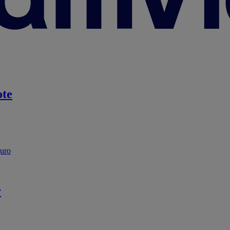
te
guro
r