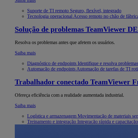
Saiba mais
Suporte de TI remoto
Seguro, flexível, integrado
Tecnologia operacional
Acesso remoto no chão de fábric
Solução de problemas
TeamViewer D
Resolva os problemas antes que afetem os usuários.
Saiba mais
Diagnóstico de endpoints
Identifique e resolva problema
Automação de endpoints
Automação de tarefas de TI roti
Trabalhador conectado
TeamViewer Fr
Ofereça eficiência com a realidade aumentada industrial.
Saiba mais
Logística e armazenagem
Movimentação de materiais se
Treinamento e integração
Integração rápida e capacitação