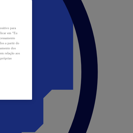
ositivo para
clicar em “Eu
ocessamento
os a partir do
samento dos
 em relação aos
 próprias