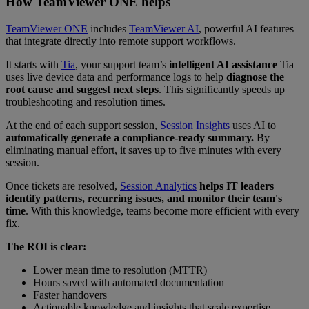
How TeamViewer ONE helps
TeamViewer ONE
includes
TeamViewer AI
, powerful AI features
that integrate directly into remote support workflows.
It starts with
Tia
, your support team’s
intelligent AI assistance
Tia
uses live device data and performance logs to help
diagnose the
root cause and suggest next steps
. This significantly speeds up
troubleshooting and resolution times.
At the end of each support session,
Session Insights
uses AI to
automatically generate a compliance-ready summary.
By
eliminating manual effort, it saves up to five minutes with every
session.
Once tickets are resolved,
Session Analytics
helps IT leaders
identify patterns, recurring issues, and monitor their team's
time
. With this knowledge, teams become more efficient with every
fix.
The ROI is clear:
Lower mean time to resolution (MTTR)
Hours saved with automated documentation
Faster handovers
Actionable knowledge and insights that scale expertise