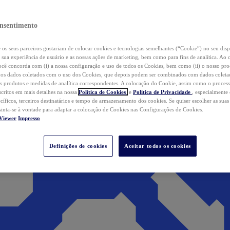
nsentimento
os seus parceiros gostariam de colocar cookies e tecnologias semelhantes (“Cookie”) no seu disp
a sua experiência de usuário e as nossas ações de marketing, bem como para fins de analítica. Ao 
cê concorda com (i) a nossa configuração e uso de todos os Cookies, bem como (ii) o nosso pr
os dados coletados com o uso dos Cookies, que depois podem ser combinados com dados coletad
s produtos e medidas de analítica correspondentes. A colocação do Cookie, assim como o proces
scritos em mais detalhes na nossa
Política de Cookies
e
Política de Privacidade
, especialmente
ecíficos, terceiros destinatários e tempo de armazenamento dos cookies. Se quiser escolher as suas
 sinta-se à vontade para adaptar a colocação de Cookies nas Configurações de Cookies.
Viewer
Impresso
Definições de cookies
Aceitar todos os cookies