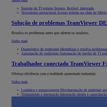
Saiba mais
Suporte de TI remoto
Seguro, flexível, integrado
Tecnologia operacional
Acesso remoto no chão de fábric
Solução de problemas
TeamViewer D
Resolva os problemas antes que afetem os usuários.
Saiba mais
Diagnóstico de endpoints
Identifique e resolva problema
Automação de endpoints
Automação de tarefas de TI roti
Trabalhador conectado
TeamViewer Fr
Ofereça eficiência com a realidade aumentada industrial.
Saiba mais
Logística e armazenagem
Movimentação de materiais se
Treinamento e integração
Integração rápida e capacitação