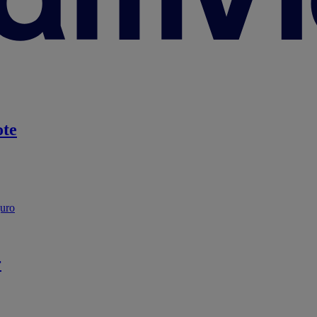
te
guro
r