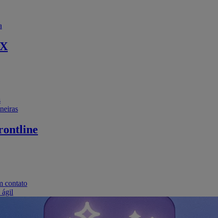
a
EX
s
neiras
ontline
m contato
 ágil