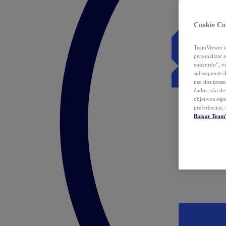
Cookie Co
TeamViewer e 
personalizar 
concordo”, vo
subsequente d
uso dos nosso
dados, são de
objetivos esp
preferências,
Baixar Team