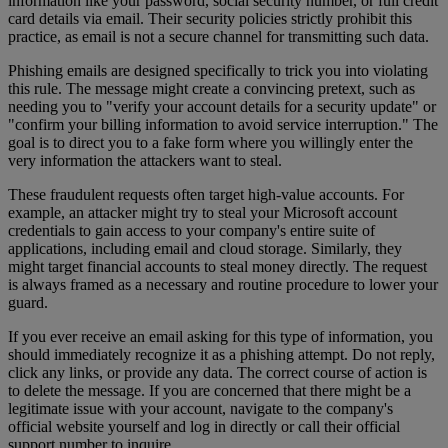
information like your password, social security number, or full credit
card details via email. Their security policies strictly prohibit this
practice, as email is not a secure channel for transmitting such data.
Phishing emails are designed specifically to trick you into violating
this rule. The message might create a convincing pretext, such as
needing you to "verify your account details for a security update" or
"confirm your billing information to avoid service interruption." The
goal is to direct you to a fake form where you willingly enter the
very information the attackers want to steal.
These fraudulent requests often target high-value accounts. For
example, an attacker might try to steal your Microsoft account
credentials to gain access to your company's entire suite of
applications, including email and cloud storage. Similarly, they
might target financial accounts to steal money directly. The request
is always framed as a necessary and routine procedure to lower your
guard.
If you ever receive an email asking for this type of information, you
should immediately recognize it as a phishing attempt. Do not reply,
click any links, or provide any data. The correct course of action is
to delete the message. If you are concerned that there might be a
legitimate issue with your account, navigate to the company's
official website yourself and log in directly or call their official
support number to inquire.