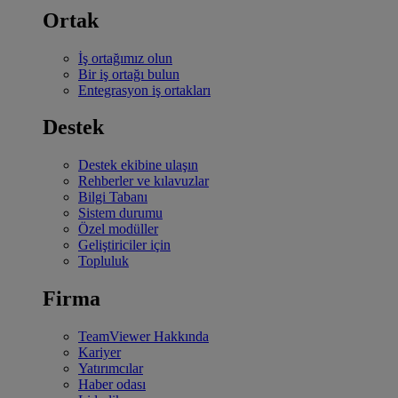
Ortak
İş ortağımız olun
Bir iş ortağı bulun
Entegrasyon iş ortakları
Destek
Destek ekibine ulaşın
Rehberler ve kılavuzlar
Bilgi Tabanı
Sistem durumu
Özel modüller
Geliştiriciler için
Topluluk
Firma
TeamViewer Hakkında
Kariyer
Yatırımcılar
Haber odası