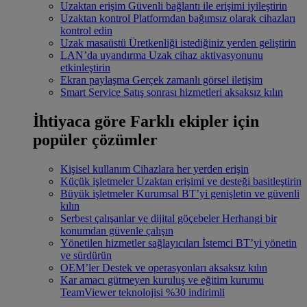
Uzaktan erişim
Güvenli bağlantı ile erişimi iyileştirin
Uzaktan kontrol
Platformdan bağımsız olarak cihazları
kontrol edin
Uzak masaüstü
Üretkenliği istediğiniz yerden geliştirin
LAN’da uyandırma
Uzak cihaz aktivasyonunu
etkinleştirin
Ekran paylaşma
Gerçek zamanlı görsel iletişim
Smart Service
Satış sonrası hizmetleri aksaksız kılın
İhtiyaca göre
Farklı ekipler için
popüler çözümler
Kişisel kullanım
Cihazlara her yerden erişin
Küçük işletmeler
Uzaktan erişimi ve desteği basitleştirin
Büyük işletmeler
Kurumsal BT’yi genişletin ve güvenli
kılın
Serbest çalışanlar ve dijital göçebeler
Herhangi bir
konumdan güvenle çalışın
Yönetilen hizmetler sağlayıcıları
İstemci BT’yi yönetin
ve sürdürün
OEM’ler
Destek ve operasyonları aksaksız kılın
Kar amacı gütmeyen kuruluş ve eğitim kurumu
TeamViewer teknolojisi %30 indirimli