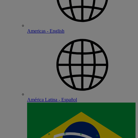
Americas - English
América Latina - Español