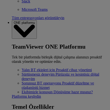
Slack
Microsoft Teams
Tüm entegrasyonları görüntüleyin
ONE platformu
TeamViewer ONE Platformu
Tek bir platformda birleşik dijital çalışma alanınızı proaktif
olarak yönetin ve optimize edin.
Yalın BT ekipleri için
Proaktif cihaz yönetimi
Sürtüşmesiz deneyim
Pürüzsüz ve kesintisiz dijital
deneyim
Sorunsuz BT operasyonu
Proaktif düzeltme ve
olağanüstü hizmet
Ekibimizle konuşun
Dönüşüme hazır mısınız?
Platformu keşfedin
Temel Özellikler