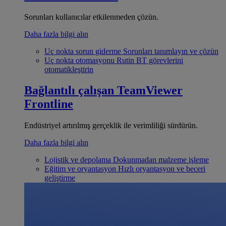
Sorunları kullanıcılar etkilenmeden çözün.
Daha fazla bilgi alın
Uç nokta sorun giderme
Sorunları tanımlayın ve çözün
Uç nokta otomasyonu
Rutin BT görevlerini
otomatikleştirin
Bağlantılı çalışan
TeamViewer
Frontline
Endüstriyel artırılmış gerçeklik ile verimliliği sürdürün.
Daha fazla bilgi alın
Lojistik ve depolama
Dokunmadan malzeme işleme
Eğitim ve oryantasyon
Hızlı oryantasyon ve beceri
geliştirme