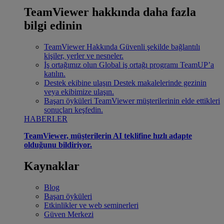
TeamViewer hakkında daha fazla
bilgi edinin
TeamViewer Hakkında
Güvenli şekilde bağlantılı
kişiler, yerler ve nesneler.
İş ortağımız olun
Global iş ortağı programı TeamUP’a
katılın.
Destek ekibine ulaşın
Destek makalelerinde gezinin
veya ekibimize ulaşın.
Başarı öyküleri
TeamViewer müşterilerinin elde ettikleri
sonuçları keşfedin.
HABERLER
TeamViewer, müşterilerin AI teklifine hızlı adapte
olduğunu bildiriyor.
Kaynaklar
Blog
Başarı öyküleri
Etkinlikler ve web seminerleri
Güven Merkezi