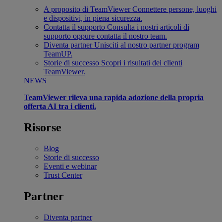
A proposito di TeamViewer
Connettere persone, luoghi
e dispositivi, in piena sicurezza.
Contatta il supporto
Consulta i nostri articoli di
supporto oppure contatta il nostro team.
Diventa partner
Unisciti al nostro partner program
TeamUP.
Storie di successo
Scopri i risultati dei clienti
TeamViewer.
NEWS
TeamViewer rileva una rapida adozione della propria
offerta AI tra i clienti.
Risorse
Blog
Storie di successo
Eventi e webinar
Trust Center
Partner
Diventa partner