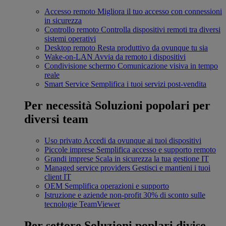
Accesso remoto
Migliora il tuo accesso con connessioni
in sicurezza
Controllo remoto
Controlla dispositivi remoti tra diversi
sistemi operativi
Desktop remoto
Resta produttivo da ovunque tu sia
Wake-on-LAN
Avvia da remoto i dispositivi
Condivisione schermo
Comunicazione visiva in tempo
reale
Smart Service
Semplifica i tuoi servizi post-vendita
Per necessità
Soluzioni popolari per
diversi team
Uso privato
Accedi da ovunque ai tuoi dispositivi
Piccole imprese
Semplifica accesso e supporto remoto
Grandi imprese
Scala in sicurezza la tua gestione IT
Managed service providers
Gestisci e mantieni i tuoi
client IT
OEM
Semplifica operazioni e supporto
Istruzione e aziende non-profit
30% di sconto sulle
tecnologie TeamViewer
Per settore
Soluzioni poplari divise