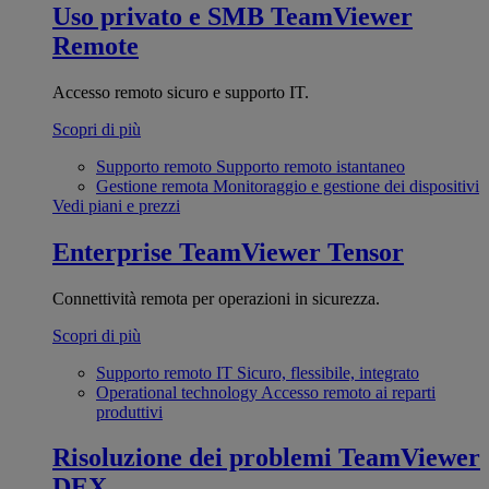
Uso privato e SMB
TeamViewer
Remote
Accesso remoto sicuro e supporto IT.
Scopri di più
Supporto remoto
Supporto remoto istantaneo
Gestione remota
Monitoraggio e gestione dei dispositivi
Vedi piani e prezzi
Enterprise
TeamViewer Tensor
Connettività remota per operazioni in sicurezza.
Scopri di più
Supporto remoto IT
Sicuro, flessibile, integrato
Operational technology
Accesso remoto ai reparti
produttivi
Risoluzione dei problemi
TeamViewer
DEX