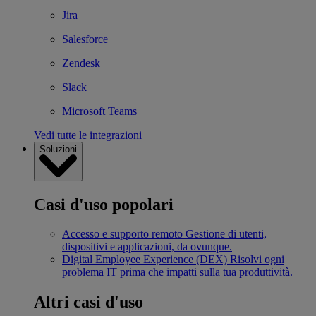
Jira
Salesforce
Zendesk
Slack
Microsoft Teams
Vedi tutte le integrazioni
Soluzioni
Casi d'uso popolari
Accesso e supporto remoto
Gestione di utenti,
dispositivi e applicazioni, da ovunque.
Digital Employee Experience (DEX)
Risolvi ogni
problema IT prima che impatti sulla tua produttività.
Altri casi d'uso