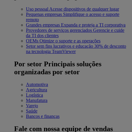
Uso pessoal
Acesse dispositivos de qualquer lugar
Pequenas empresas
Simplifique o acesso e suporte
remoto
Grandes empresas
Expanda e proteja a TI corporativa
Provedores de serviços gerenciados
Gerencie e cuide
da TI dos clientes
OEMs
Otimize o suporte e as operações
Setor sem fins lucrativos e educação
30% de desconto
na tecnologia TeamViewer
Por setor
Principais soluções
organizadas por setor
Automotiva
Agricultura
Logística
Manufatura
Varejo
Saúde
Bancos e finanças
Fale com nossa equipe de vendas