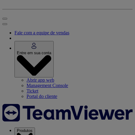
Fale com a equipe de vendas
Entre em sua conta
Abrir app web
Management Console
Ticket
Portal do cliente
Produtos