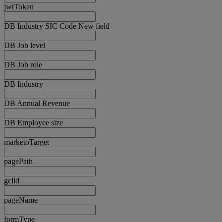
jwtToken
DB Industry SIC Code New field
DB Job level
DB Job role
DB Industry
DB Annual Revenue
DB Employee size
marketoTarget
pagePath
gclid
pageName
formType