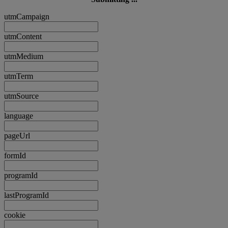
utmCampaign
utmContent
utmMedium
utmTerm
utmSource
language
pageUrl
formId
programId
lastProgramId
cookie