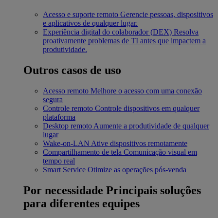
Acesso e suporte remoto
Gerencie pessoas, dispositivos
e aplicativos de qualquer lugar.
Experiência digital do colaborador (DEX)
Resolva
proativamente problemas de TI antes que impactem a
produtividade.
Outros casos de uso
Acesso remoto
Melhore o acesso com uma conexão
segura
Controle remoto
Controle dispositivos em qualquer
plataforma
Desktop remoto
Aumente a produtividade de qualquer
lugar
Wake-on-LAN
Ative dispositivos remotamente
Compartilhamento de tela
Comunicação visual em
tempo real
Smart Service
Otimize as operações pós-venda
Por necessidade
Principais soluções
para diferentes equipes