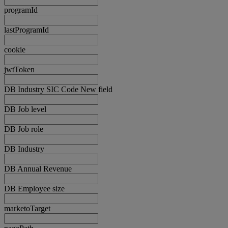
programId
lastProgramId
cookie
jwtToken
DB Industry SIC Code New field
DB Job level
DB Job role
DB Industry
DB Annual Revenue
DB Employee size
marketoTarget