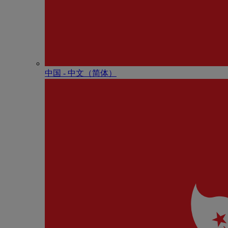
中国 - 中⽂（简体）