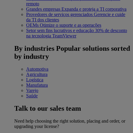
remoto
Grandes empresas
Expanda e proteja a TI corporativa
Provedores de serviços gerenciados
Gerencie e cuide
da TI dos clientes
OEMs
Otimize o suporte e as operações
Setor sem fins lucrativos e educação
30% de desconto
na tecnologia TeamViewer
By industries
Popular solutions sorted
by industry
Automotiva
Agricultura
Logística
Manufatura
Varejo
Saúde
Talk to our sales team
Need help choosing the right solution, placing and order, or
upgrading your license?