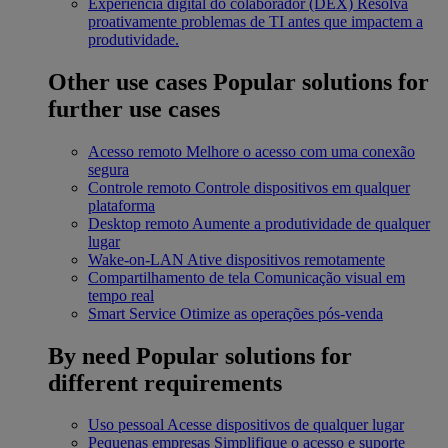
Experiência digital do colaborador (DEX)
Resolva
proativamente problemas de TI antes que impactem a
produtividade.
Other use cases
Popular solutions for
further use cases
Acesso remoto
Melhore o acesso com uma conexão
segura
Controle remoto
Controle dispositivos em qualquer
plataforma
Desktop remoto
Aumente a produtividade de qualquer
lugar
Wake-on-LAN
Ative dispositivos remotamente
Compartilhamento de tela
Comunicação visual em
tempo real
Smart Service
Otimize as operações pós-venda
By need
Popular solutions for
different requirements
Uso pessoal
Acesse dispositivos de qualquer lugar
Pequenas empresas
Simplifique o acesso e suporte