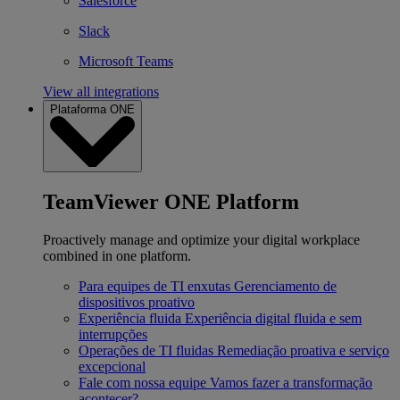
Salesforce
Slack
Microsoft Teams
View all integrations
Plataforma ONE
TeamViewer ONE Platform
Proactively manage and optimize your digital workplace
combined in one platform.
Para equipes de TI enxutas
Gerenciamento de
dispositivos proativo
Experiência fluida
Experiência digital fluida e sem
interrupções
Operações de TI fluidas
Remediação proativa e serviço
excepcional
Fale com nossa equipe
Vamos fazer a transformação
acontecer?