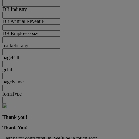
DB Industry
DB Annual Revenue
DB Employee size
marketoTarget
pagePath
gclid
pageName
formType
Thank you!
Thank You!
Thanks for contacting us! We´ll be in touch soon.