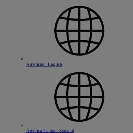
Americas - English
América Latina - Español