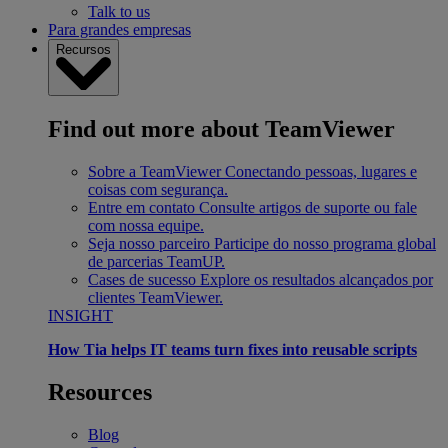
Talk to us
Para grandes empresas
Recursos
Find out more about TeamViewer
Sobre a TeamViewer
Conectando pessoas, lugares e
coisas com segurança.
Entre em contato
Consulte artigos de suporte ou fale
com nossa equipe.
Seja nosso parceiro
Participe do nosso programa global
de parcerias TeamUP.
Cases de sucesso
Explore os resultados alcançados por
clientes TeamViewer.
INSIGHT
How Tia helps IT teams turn fixes into reusable scripts
Resources
Blog