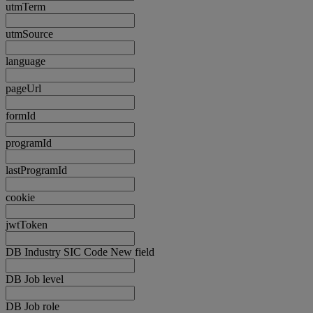
utmTerm
utmSource
language
pageUrl
formId
programId
lastProgramId
cookie
jwtToken
DB Industry SIC Code New field
DB Job level
DB Job role