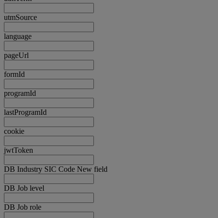
utmSource
language
pageUrl
formId
programId
lastProgramId
cookie
jwtToken
DB Industry SIC Code New field
DB Job level
DB Job role