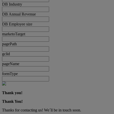
DB Industry
DB Annual Revenue
DB Employee size
marketoTarget
pagePath
gclid
pageName
formType
Thank you!
Thank You!
Thanks for contacting us! We´ll be in touch soon.