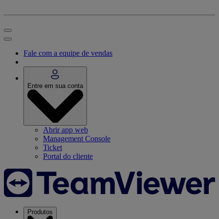
Fale com a equipe de vendas
Entre em sua conta
Abrir app web
Management Console
Ticket
Portal do cliente
Produtos