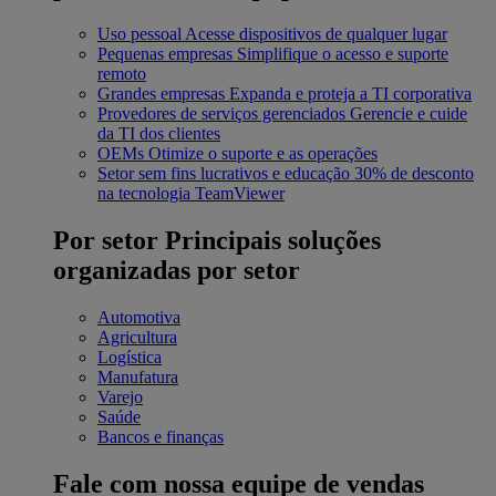
Uso pessoal
Acesse dispositivos de qualquer lugar
Pequenas empresas
Simplifique o acesso e suporte
remoto
Grandes empresas
Expanda e proteja a TI corporativa
Provedores de serviços gerenciados
Gerencie e cuide
da TI dos clientes
OEMs
Otimize o suporte e as operações
Setor sem fins lucrativos e educação
30% de desconto
na tecnologia TeamViewer
Por setor
Principais soluções
organizadas por setor
Automotiva
Agricultura
Logística
Manufatura
Varejo
Saúde
Bancos e finanças
Fale com nossa equipe de vendas