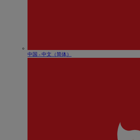
中国 - 中⽂（简体）