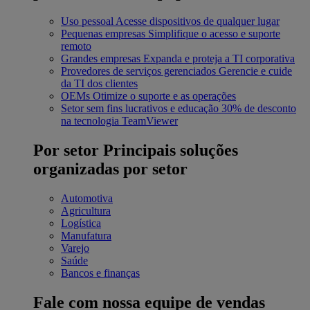
Uso pessoal
Acesse dispositivos de qualquer lugar
Pequenas empresas
Simplifique o acesso e suporte
remoto
Grandes empresas
Expanda e proteja a TI corporativa
Provedores de serviços gerenciados
Gerencie e cuide
da TI dos clientes
OEMs
Otimize o suporte e as operações
Setor sem fins lucrativos e educação
30% de desconto
na tecnologia TeamViewer
Por setor
Principais soluções
organizadas por setor
Automotiva
Agricultura
Logística
Manufatura
Varejo
Saúde
Bancos e finanças
Fale com nossa equipe de vendas