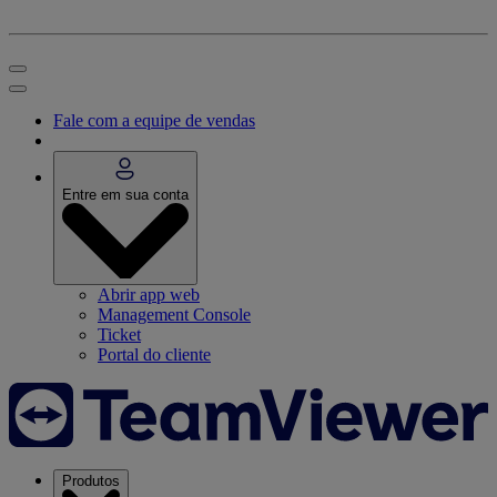
Fale com a equipe de vendas
Entre em sua conta
Abrir app web
Management Console
Ticket
Portal do cliente
Produtos