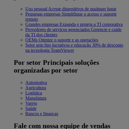
Uso pessoal
Acesse dispositivos de qualquer lugar
Pequenas empresas
Simplifique o acesso e suporte
remoto
Grandes empresas
Expanda e proteja a TI corporativa
Provedores de serviços gerenciados
Gerencie e cuide
da TI dos clientes
OEMs
Otimize o suporte e as operações
Setor sem fins lucrativos e educação
30% de desconto
na tecnologia TeamViewer
Por setor
Principais soluções
organizadas por setor
Automotiva
Agricultura
Logística
Manufatura
Varejo
Saúde
Bancos e finanças
Fale com nossa equipe de vendas