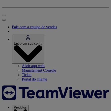
Fale com a equipe de vendas
Entre em sua conta
Abrir app web
Management Console
Ticket
Portal do cliente
Produtos