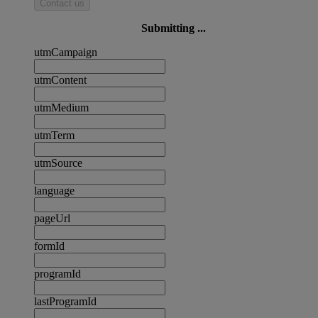
Contact us
Submitting ...
utmCampaign
utmContent
utmMedium
utmTerm
utmSource
language
pageUrl
formId
programId
lastProgramId