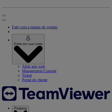
Fale com a equipe de vendas
Entre em sua conta
Abrir app web
Management Console
Ticket
Portal do cliente
Produtos