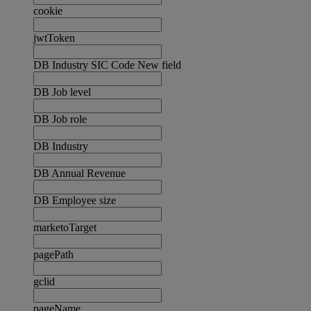
cookie
jwtToken
DB Industry SIC Code New field
DB Job level
DB Job role
DB Industry
DB Annual Revenue
DB Employee size
marketoTarget
pagePath
gclid
pageName