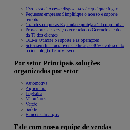
Uso pessoal
Acesse dispositivos de qualquer lugar
Pequenas empresas
Simplifique o acesso e suporte
remoto
Grandes empresas
Expanda e proteja a TI corporativa
Provedores de serviços gerenciados
Gerencie e cuide
da TI dos clientes
OEMs
Otimize o suporte e as operações
Setor sem fins lucrativos e educação
30% de desconto
na tecnologia TeamViewer
Por setor
Principais soluções
organizadas por setor
Automotiva
Agricultura
Logística
Manufatura
Varejo
Saúde
Bancos e finanças
Fale com nossa equipe de vendas