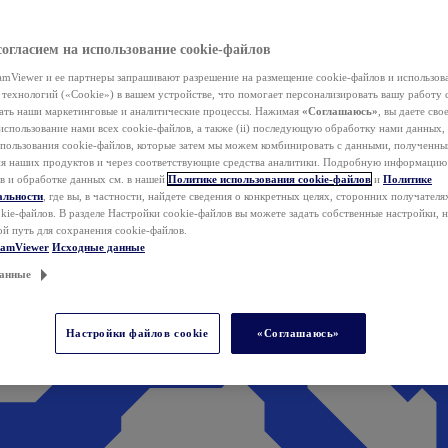
согласием на использование cookie-файлов
mViewer и ее партнеры запрашивают разрешение на размещение cookie-файлов и использов
технологий («Cookie») в вашем устройстве, что помогает персонализировать вашу работу 
ать наши маркетинговые и аналитические процессы. Нажимая
«Соглашаюсь»
, вы даете свое
использование нами всех cookie-файлов, а также (ii) последующую обработку нами данных,
спользования cookie-файлов, которые затем мы можем комбинировать с данными, полученным
ия наших продуктов и через соответствующие средства аналитики. Подробную информацию
в и обработке данных см. в нашей
Политике использования cookie-файлов
и
Политике
альности
, где вы, в частности, найдете сведения о конкретных целях, сторонних получателя
kie-файлов. В разделе Настройки cookie-файлов вы можете задать собственные настройки, 
ой путь для сохранения cookie-файлов.
eamViewer
Исходные данные
анные
Настройки файлов cookie
«Соглашаюсь»