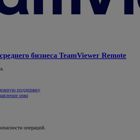
среднего бизнеса
TeamViewer Remote
а.
адежную поддержку
равление ими
зопасности операций.