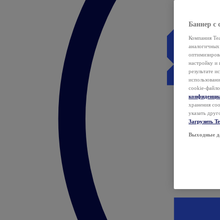
Баннер с 
Компания Tea
аналогичных 
оптимизиров
настройку и 
результате и
использован
cookie-файло
конфиденци
хранения coo
указать друг
Загрузить T
Выходные д