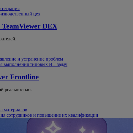
интеграция
оизводственный цех
й
TeamViewer DEX
вателей.
явление и устранение проблем
я выполнения типовых ИТ-задач
er Frontline
й реальностью.
ка материалов
ция сотрудников и повышение их квалификации