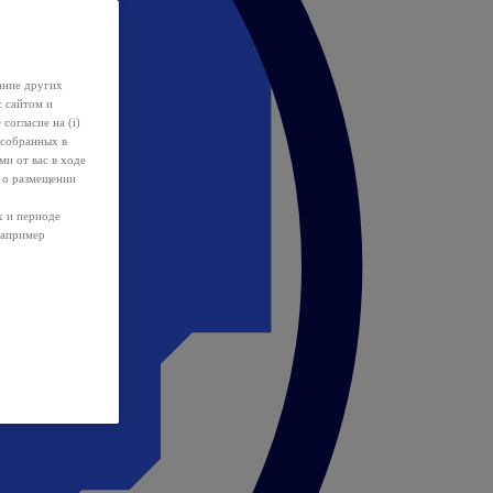
ание других
с сайтом и
 согласие на (i)
 собранных в
и от вас в ходе
 о размещении
х и периоде
например