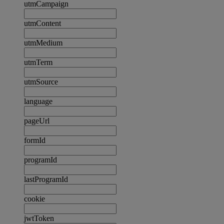
utmCampaign
utmContent
utmMedium
utmTerm
utmSource
language
pageUrl
formId
programId
lastProgramId
cookie
jwtToken