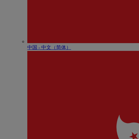
中国 - 中⽂（简体）