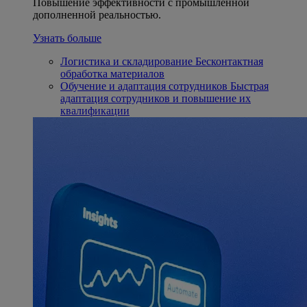
Повышение эффективности с промышленной
дополненной реальностью.
Узнать больше
Логистика и складирование
Бесконтактная
обработка материалов
Обучение и адаптация сотрудников
Быстрая
адаптация сотрудников и повышение их
квалификации