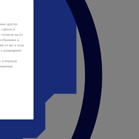
ание других
с сайтом и
 согласие на (i)
 собранных в
и от вас в ходе
 о размещении
х и периоде
например