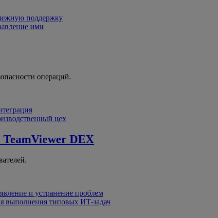
адежную поддержку
равление ими
зопасности операций.
интеграция
оизводственный цех
й
TeamViewer DEX
вателей.
явление и устранение проблем
я выполнения типовых ИТ-задач