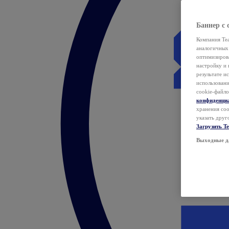
Баннер с 
Компания Tea
аналогичных 
оптимизиров
настройку и 
результате и
использован
cookie-файло
конфиденци
хранения coo
указать друг
Загрузить T
Выходные д