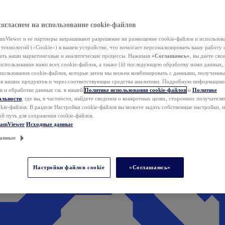
согласием на использование cookie-файлов
mViewer и ее партнеры запрашивают разрешение на размещение cookie-файлов и использов
технологий («Cookie») в вашем устройстве, что помогает персонализировать вашу работу 
ать наши маркетинговые и аналитические процессы. Нажимая
«Соглашаюсь»
, вы даете свое
использование нами всех cookie-файлов, а также (ii) последующую обработку нами данных,
спользования cookie-файлов, которые затем мы можем комбинировать с данными, полученным
ия наших продуктов и через соответствующие средства аналитики. Подробную информацию
в и обработке данных см. в нашей
Политике использования cookie-файлов
и
Политике
альности
, где вы, в частности, найдете сведения о конкретных целях, сторонних получателя
kie-файлов. В разделе Настройки cookie-файлов вы можете задать собственные настройки, 
ой путь для сохранения cookie-файлов.
eamViewer
Исходные данные
анные
Настройки файлов cookie
«Соглашаюсь»