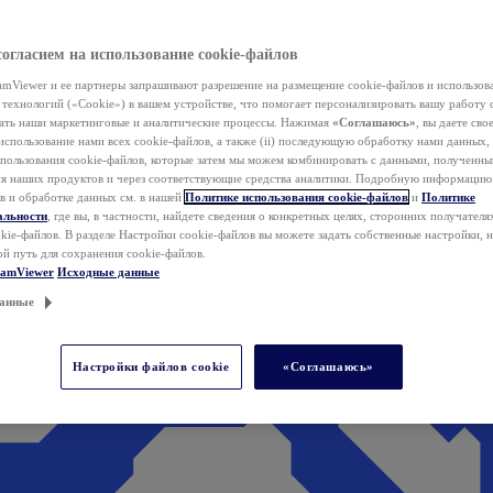
согласием на использование cookie-файлов
mViewer и ее партнеры запрашивают разрешение на размещение cookie-файлов и использов
технологий («Cookie») в вашем устройстве, что помогает персонализировать вашу работу 
ать наши маркетинговые и аналитические процессы. Нажимая
«Соглашаюсь»
, вы даете свое
использование нами всех cookie-файлов, а также (ii) последующую обработку нами данных,
спользования cookie-файлов, которые затем мы можем комбинировать с данными, полученным
ия наших продуктов и через соответствующие средства аналитики. Подробную информацию
в и обработке данных см. в нашей
Политике использования cookie-файлов
и
Политике
альности
, где вы, в частности, найдете сведения о конкретных целях, сторонних получателя
kie-файлов. В разделе Настройки cookie-файлов вы можете задать собственные настройки, 
ой путь для сохранения cookie-файлов.
eamViewer
Исходные данные
анные
Настройки файлов cookie
«Соглашаюсь»