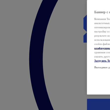
Баннер с 
Компания Tea
аналогичных 
оптимизиров
настройку и 
результате и
использован
cookie-файло
конфиденци
хранения coo
указать друг
Загрузить T
Выходные д