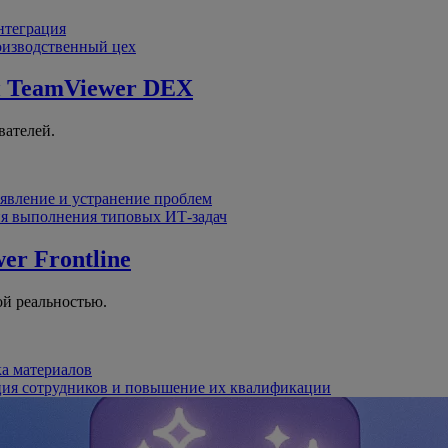
интеграция
оизводственный цех
й
TeamViewer DEX
вателей.
явление и устранение проблем
я выполнения типовых ИТ-задач
er Frontline
й реальностью.
ка материалов
ция сотрудников и повышение их квалификации