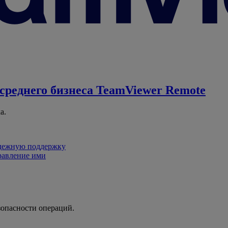
среднего бизнеса
TeamViewer Remote
а.
адежную поддержку
равление ими
зопасности операций.