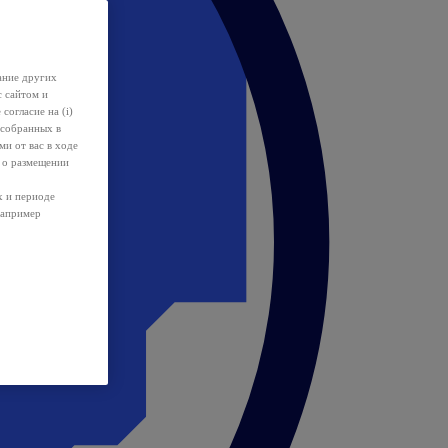
ание других
с сайтом и
 согласие на (i)
 собранных в
и от вас в ходе
 о размещении
х и периоде
например