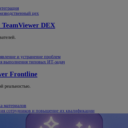
интеграция
оизводственный цех
й
TeamViewer DEX
вателей.
явление и устранение проблем
я выполнения типовых ИТ-задач
er Frontline
й реальностью.
ка материалов
ция сотрудников и повышение их квалификации