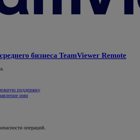
среднего бизнеса
TeamViewer Remote
а.
адежную поддержку
равление ими
зопасности операций.