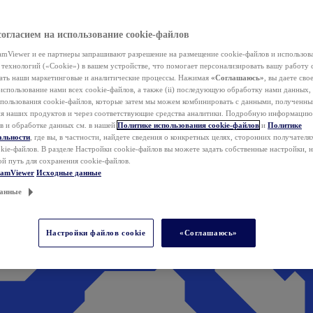
согласием на использование cookie-файлов
mViewer и ее партнеры запрашивают разрешение на размещение cookie-файлов и использов
технологий («Cookie») в вашем устройстве, что помогает персонализировать вашу работу 
ать наши маркетинговые и аналитические процессы. Нажимая
«Соглашаюсь»
, вы даете свое
использование нами всех cookie-файлов, а также (ii) последующую обработку нами данных,
спользования cookie-файлов, которые затем мы можем комбинировать с данными, полученным
ия наших продуктов и через соответствующие средства аналитики. Подробную информацию
в и обработке данных см. в нашей
Политике использования cookie-файлов
и
Политике
альности
, где вы, в частности, найдете сведения о конкретных целях, сторонних получателя
kie-файлов. В разделе Настройки cookie-файлов вы можете задать собственные настройки, 
ой путь для сохранения cookie-файлов.
eamViewer
Исходные данные
анные
Настройки файлов cookie
«Соглашаюсь»