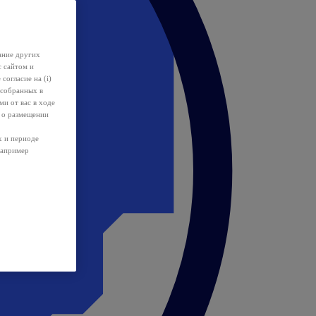
ание других
с сайтом и
 согласие на (i)
 собранных в
и от вас в ходе
 о размещении
х и периоде
например