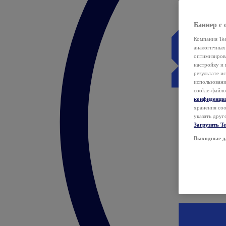
Баннер с 
Компания Tea
аналогичных 
оптимизиров
настройку и 
результате и
использован
cookie-файло
конфиденци
хранения coo
указать друг
Загрузить T
Выходные д