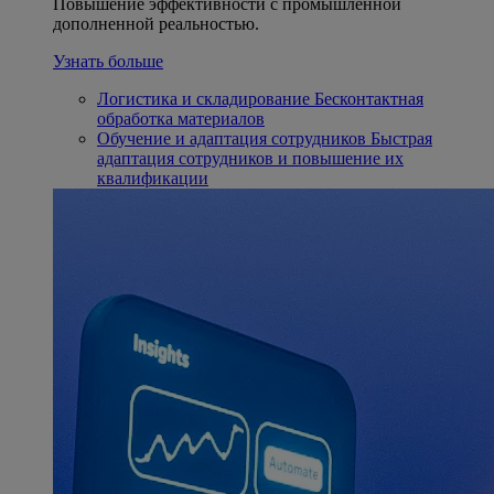
Повышение эффективности с промышленной
дополненной реальностью.
Узнать больше
Логистика и складирование
Бесконтактная
обработка материалов
Обучение и адаптация сотрудников
Быстрая
адаптация сотрудников и повышение их
квалификации