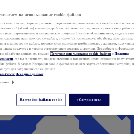
согласием на использование cookie-файлов
mViewer и ее партнеры запрашивают разрешение на размещение cookie-файлов и использов
технологий («Cookie») в вашем устройстве, что помогает персонализировать вашу работу 
ать наши маркетинговые и аналитические процессы. Нажимая
«Соглашаюсь»
, вы даете свое
использование нами всех cookie-файлов, а также (ii) последующую обработку нами данных,
спользования cookie-файлов, которые затем мы можем комбинировать с данными, полученным
ия наших продуктов и через соответствующие средства аналитики. Подробную информацию
в и обработке данных см. в нашей
Политике использования cookie-файлов
и
Политике
альности
, где вы, в частности, найдете сведения о конкретных целях, сторонних получателя
kie-файлов. В разделе Настройки cookie-файлов вы можете задать собственные настройки, 
ой путь для сохранения cookie-файлов.
eamViewer
Исходные данные
анные
Настройки файлов cookie
«Соглашаюсь»