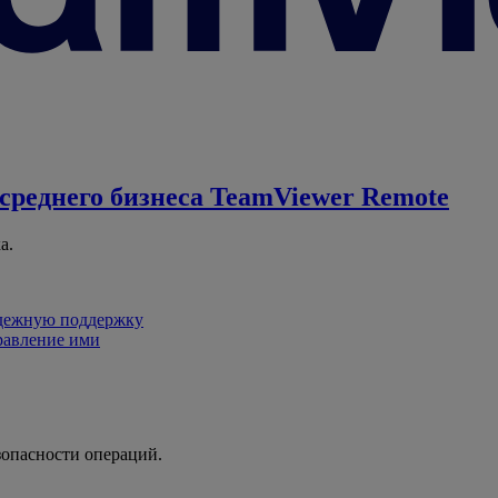
среднего бизнеса
TeamViewer Remote
а.
адежную поддержку
равление ими
зопасности операций.