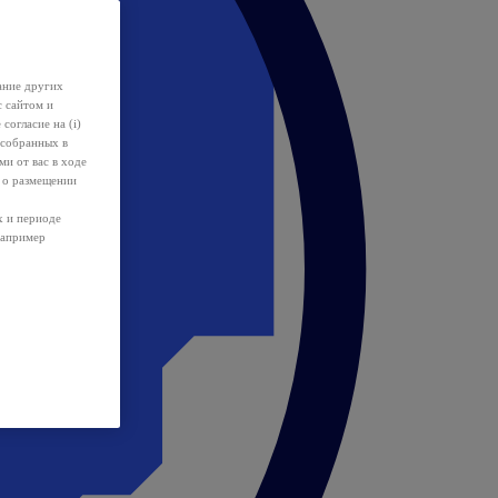
ание других
с сайтом и
 согласие на (i)
 собранных в
и от вас в ходе
 о размещении
х и периоде
например