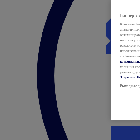
Баннер с 
Компания Tea
аналогичных 
оптимизиров
настройку и 
результате и
использован
cookie-файло
конфиденци
хранения coo
указать друг
Загрузить T
Выходные д