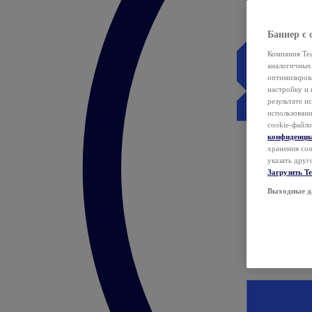
Баннер с 
Компания Tea
аналогичных 
оптимизиров
настройку и 
результате и
использован
cookie-файло
конфиденци
хранения coo
указать друг
Загрузить T
Выходные д