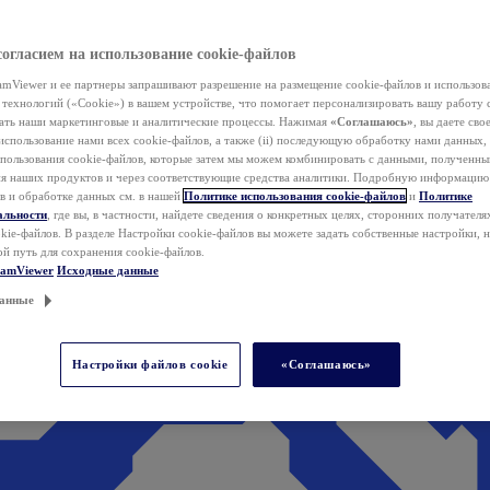
согласием на использование cookie-файлов
mViewer и ее партнеры запрашивают разрешение на размещение cookie-файлов и использов
технологий («Cookie») в вашем устройстве, что помогает персонализировать вашу работу 
ать наши маркетинговые и аналитические процессы. Нажимая
«Соглашаюсь»
, вы даете свое
использование нами всех cookie-файлов, а также (ii) последующую обработку нами данных,
спользования cookie-файлов, которые затем мы можем комбинировать с данными, полученным
ия наших продуктов и через соответствующие средства аналитики. Подробную информацию
в и обработке данных см. в нашей
Политике использования cookie-файлов
и
Политике
альности
, где вы, в частности, найдете сведения о конкретных целях, сторонних получателя
kie-файлов. В разделе Настройки cookie-файлов вы можете задать собственные настройки, 
ой путь для сохранения cookie-файлов.
eamViewer
Исходные данные
анные
Настройки файлов cookie
«Соглашаюсь»