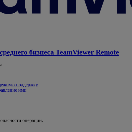
среднего бизнеса
TeamViewer Remote
а.
адежную поддержку
равление ими
зопасности операций.