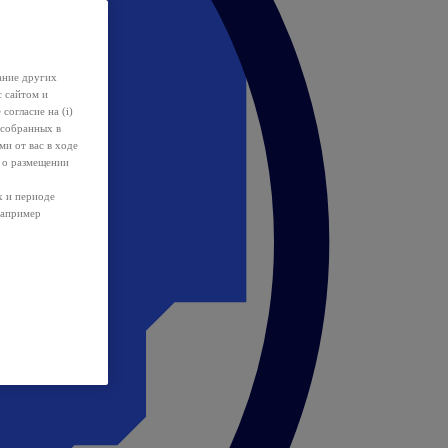
ание других
с сайтом и
 согласие на (i)
 собранных в
и от вас в ходе
 о размещении
х и периоде
например