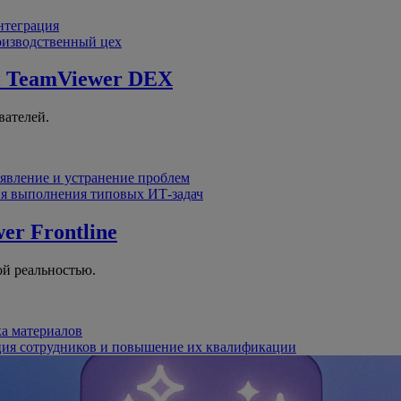
интеграция
оизводственный цех
й
TeamViewer DEX
вателей.
явление и устранение проблем
я выполнения типовых ИТ-задач
er Frontline
й реальностью.
ка материалов
ция сотрудников и повышение их квалификации