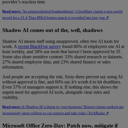
provider’s reaction time.
Read more:
'An unprecedented bombardment': Cloudflare claims a new world
record for a 31.4 Tbps DDoS botnet attack it recorded late last year
↗
Shadow AI comes out of the, well, shadows
Shadow AI means staff using unapproved, often free AI tools for
work. A
recent BlackFog survey
found 86% of employees use AI at
least weekly, and 58% use tools that haven’t been approved by IT.
Some also share sensitive content: 33% shared research or datasets,
27% shared employee data, and 23% shared finance or sales
information.
And people are accepting the risk. Sixty-three percent say using AI
without approval is fine, and 60% say it’s worth it to hit deadlines.
Even 57% of managers support it. If nothing else, this shows the
urgent need for approved AI tools, alongside clear rules and
visibility.
Read more:
Is 'Shadow AI' a threat to your business? Report claims workers are
increasingly more willing to cut corners and take risks | TechRadar
↗
Microsoft Office Zero-Day: Patch now, mitigate if