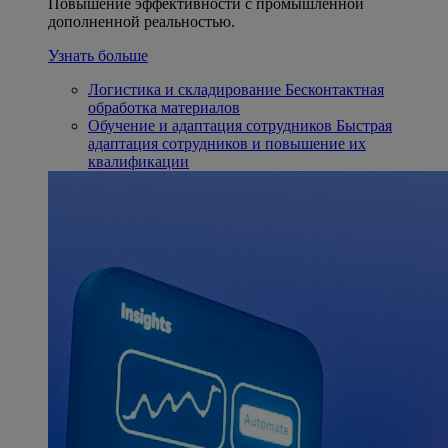
Повышение эффективности с промышленной
дополненной реальностью.
Узнать больше
Логистика и складирование
Бесконтактная
обработка материалов
Обучение и адаптация сотрудников
Быстрая
адаптация сотрудников и повышение их
квалификации