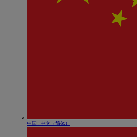
中国 - 中⽂（简体）