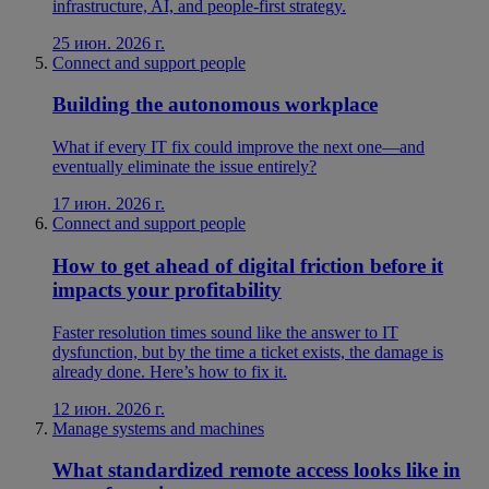
infrastructure, AI, and people-first strategy.
25 июн. 2026 г.
Connect and support people
Building the autonomous workplace
What if every IT fix could improve the next one—and
eventually eliminate the issue entirely?
17 июн. 2026 г.
Connect and support people
How to get ahead of digital friction before it
impacts your profitability
Faster resolution times sound like the answer to IT
dysfunction, but by the time a ticket exists, the damage is
already done. Here’s how to fix it.
12 июн. 2026 г.
Manage systems and machines
What standardized remote access looks like in