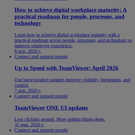
How to achieve digital workplace maturity: A
practical roadmap for people, processes, and
technology
Learn how to achieve digital workplace maturity with a
practical roadmap across people, processes, and technology to
improve employee experience.
8 апр. 2026 г.
Connect and support people
Up to Speed with TeamViewer: April 2026
Our latest product updates improve visibility, integration, and
control.
7 апр. 2026 г.
Connect and support people
TeamViewer ONE UI updates
Less clicking around. More getting things done.
31 мар. 2026 г.
Connect and support people