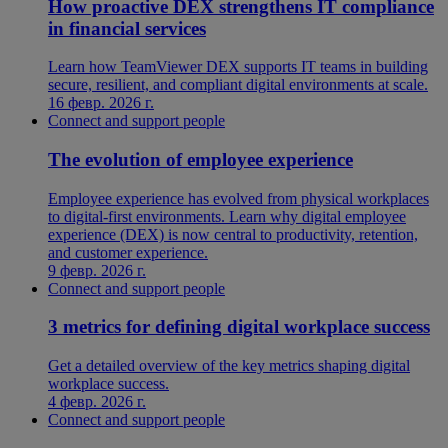
How proactive DEX strengthens IT compliance
in financial services
Learn how TeamViewer DEX supports IT teams in building
secure, resilient, and compliant digital environments at scale.
16 февр. 2026 г.
Connect and support people
The evolution of employee experience
Employee experience has evolved from physical workplaces
to digital-first environments. Learn why digital employee
experience (DEX) is now central to productivity, retention,
and customer experience.
9 февр. 2026 г.
Connect and support people
3 metrics for defining digital workplace success
Get a detailed overview of the key metrics shaping digital
workplace success.
4 февр. 2026 г.
Connect and support people