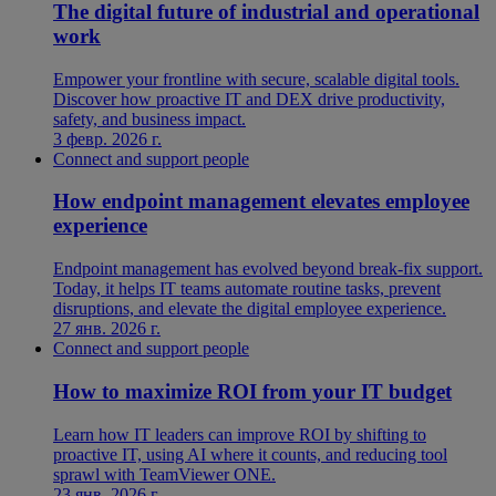
The digital future of industrial and operational
work
Empower your frontline with secure, scalable digital tools.
Discover how proactive IT and DEX drive productivity,
safety, and business impact.
3 февр. 2026 г.
Connect and support people
How endpoint management elevates employee
experience
Endpoint management has evolved beyond break-fix support.
Today, it helps IT teams automate routine tasks, prevent
disruptions, and elevate the digital employee experience.
27 янв. 2026 г.
Connect and support people
How to maximize ROI from your IT budget
Learn how IT leaders can improve ROI by shifting to
proactive IT, using AI where it counts, and reducing tool
sprawl with TeamViewer ONE.
23 янв. 2026 г.