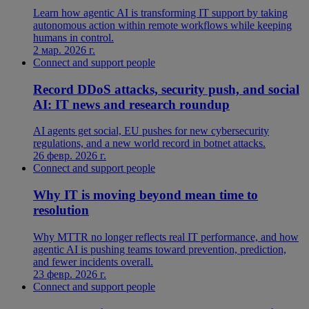
Learn how agentic AI is transforming IT support by taking
autonomous action within remote workflows while keeping
humans in control.
2 мар. 2026 г.
Connect and support people
Record DDoS attacks, security push, and social
AI: IT news and research roundup
AI agents get social, EU pushes for new cybersecurity
regulations, and a new world record in botnet attacks.
26 февр. 2026 г.
Connect and support people
Why IT is moving beyond mean time to
resolution
Why MTTR no longer reflects real IT performance, and how
agentic AI is pushing teams toward prevention, prediction,
and fewer incidents overall.
23 февр. 2026 г.
Connect and support people