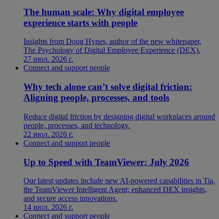
The human scale: Why digital employee
experience starts with people
Insights from Doug Hynes, author of the new whitepaper,
The Psychology of Digital Employee Experience (DEX).
27 июл. 2026 г.
Connect and support people
Why tech alone can’t solve digital friction:
Aligning people, processes, and tools
Reduce digital friction by designing digital workplaces around
people, processes, and technology.
22 июл. 2026 г.
Connect and support people
Up to Speed with TeamViewer: July 2026
Our latest updates include new AI-powered capabilities in Tia,
the TeamViewer Intelligent Agent; enhanced DEX insights,
and secure access innovations.
14 июл. 2026 г.
Connect and support people