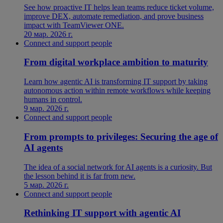
See how proactive IT helps lean teams reduce ticket volume,
improve DEX, automate remediation, and prove business
impact with TeamViewer ONE.
20 мар. 2026 г.
Connect and support people
From digital workplace ambition to maturity
Learn how agentic AI is transforming IT support by taking
autonomous action within remote workflows while keeping
humans in control.
9 мар. 2026 г.
Connect and support people
From prompts to privileges: Securing the age of
AI agents
The idea of a social network for AI agents is a curiosity. But
the lesson behind it is far from new.
5 мар. 2026 г.
Connect and support people
Rethinking IT support with agentic AI