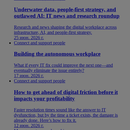
Underwater data, people-first strategy, and
outlawed AI: IT news and research roundup
Research and news shaping the digital workplace across
infrastructure, AI, and people-first strategy.
25 июн. 2026 г.
Connect and support people
Building the autonomous workplace
What if every IT fix could improve the next one—and
eventually eliminate the issue entirely?
17 июн. 2026 г.
Connect and support people
How to get ahead of digital friction before it
impacts your profitability
Faster resolution times sound like the answer to IT
dysfunction, but by the time a ticket exists, the damage is
already done. Here’s how to fix it.
12 июн. 2026 г.