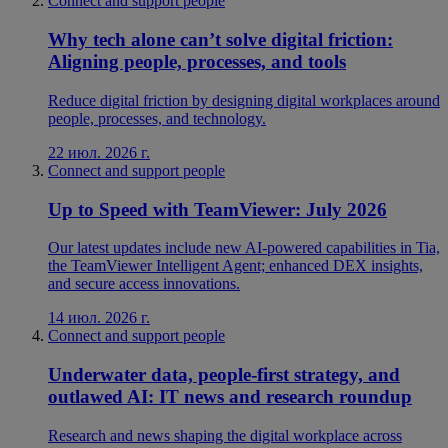
Connect and support people
Why tech alone can’t solve digital friction:
Aligning people, processes, and tools
Reduce digital friction by designing digital workplaces around
people, processes, and technology.
22 июл. 2026 г.
Connect and support people
Up to Speed with TeamViewer: July 2026
Our latest updates include new AI-powered capabilities in Tia,
the TeamViewer Intelligent Agent; enhanced DEX insights,
and secure access innovations.
14 июл. 2026 г.
Connect and support people
Underwater data, people-first strategy, and
outlawed AI: IT news and research roundup
Research and news shaping the digital workplace across