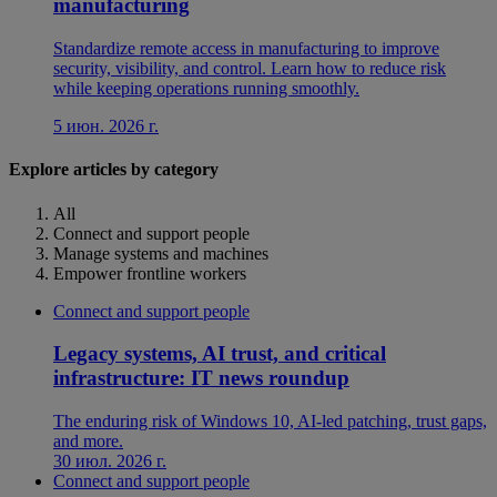
manufacturing
Standardize remote access in manufacturing to improve
security, visibility, and control. Learn how to reduce risk
while keeping operations running smoothly.
5 июн. 2026 г.
Explore articles by category
All
Connect and support people
Manage systems and machines
Empower frontline workers
Connect and support people
Legacy systems, AI trust, and critical
infrastructure: IT news roundup
The enduring risk of Windows 10, AI-led patching, trust gaps,
and more.
30 июл. 2026 г.
Connect and support people