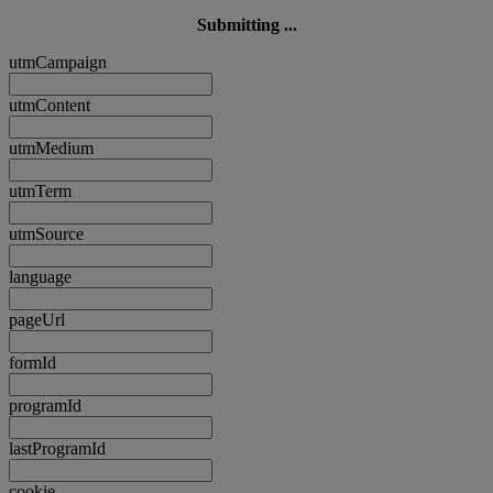
Submitting ...
utmCampaign
utmContent
utmMedium
utmTerm
utmSource
language
pageUrl
formId
programId
lastProgramId
cookie