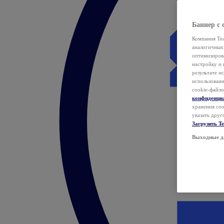
Баннер с 
Компания Tea
аналогичных 
оптимизиров
настройку и 
результате и
использован
cookie-файло
конфиденци
хранения coo
указать друг
Загрузить T
Выходные д