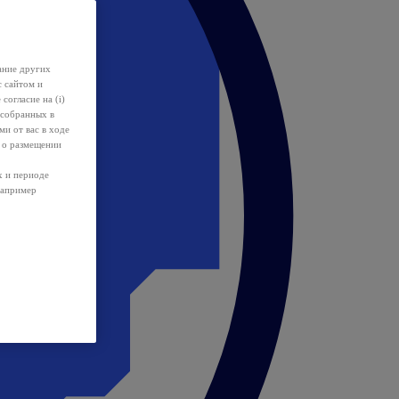
ание других
с сайтом и
 согласие на (i)
 собранных в
и от вас в ходе
 о размещении
х и периоде
например