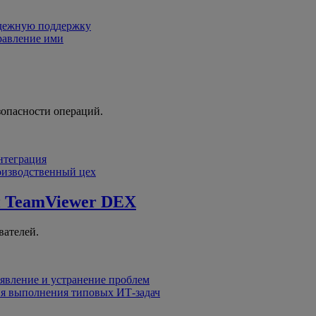
адежную поддержку
равление ими
зопасности операций.
интеграция
оизводственный цех
й
TeamViewer DEX
вателей.
явление и устранение проблем
я выполнения типовых ИТ-задач