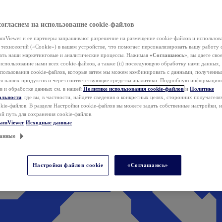
согласием на использование cookie-файлов
mViewer и ее партнеры запрашивают разрешение на размещение cookie-файлов и использов
технологий («Cookie») в вашем устройстве, что помогает персонализировать вашу работу 
ать наши маркетинговые и аналитические процессы. Нажимая
«Соглашаюсь»
, вы даете свое
использование нами всех cookie-файлов, а также (ii) последующую обработку нами данных,
спользования cookie-файлов, которые затем мы можем комбинировать с данными, полученным
ия наших продуктов и через соответствующие средства аналитики. Подробную информацию
в и обработке данных см. в нашей
Политике использования cookie-файлов
и
Политике
альности
, где вы, в частности, найдете сведения о конкретных целях, сторонних получателя
kie-файлов. В разделе Настройки cookie-файлов вы можете задать собственные настройки, 
ой путь для сохранения cookie-файлов.
eamViewer
Исходные данные
анные
Настройки файлов cookie
«Соглашаюсь»