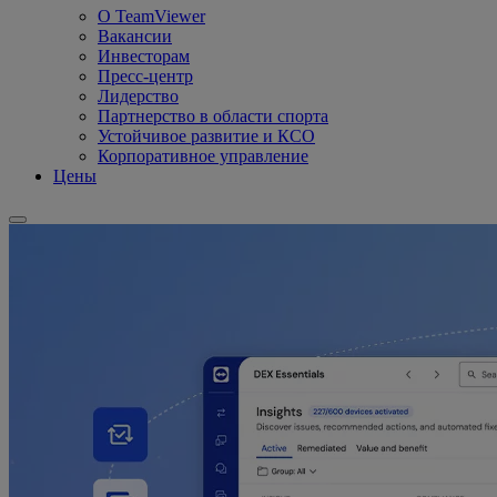
О TeamViewer
Вакансии
Инвесторам
Пресс-центр
Лидерство
Партнерство в области спорта
Устойчивое развитие и КСО
Корпоративное управление
Цены