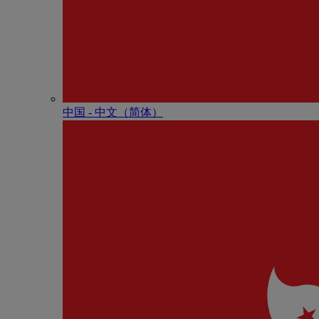
中国 - 中⽂（简体）