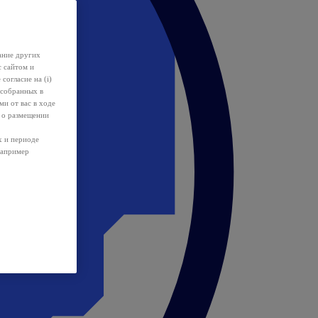
ание других
с сайтом и
 согласие на (i)
 собранных в
и от вас в ходе
 о размещении
х и периоде
например