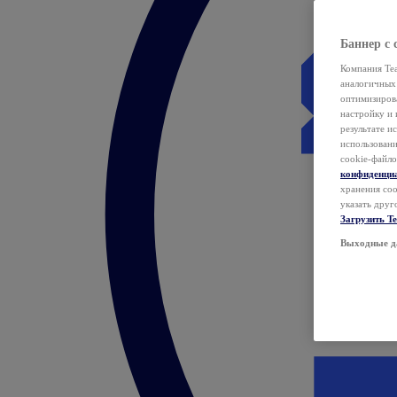
Баннер с 
Компания Tea
аналогичных 
оптимизиров
настройку и 
результате и
использован
cookie-файло
конфиденци
хранения coo
указать друг
Загрузить T
Выходные д