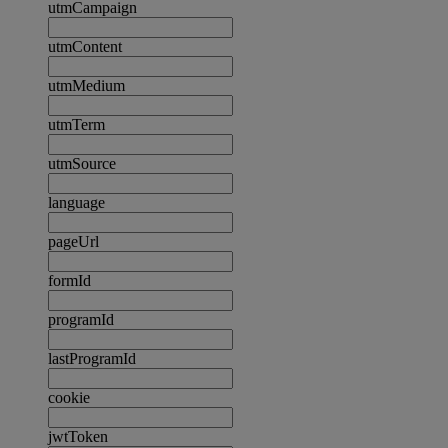
utmCampaign
utmContent
utmMedium
utmTerm
utmSource
language
pageUrl
formId
programId
lastProgramId
cookie
jwtToken