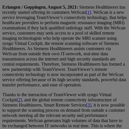
Erlangen / Goppingen, August 5, 2021:
Siemens Healthineers has
recently started offering its customers WeScan
[1]
. WeScan is a new
service leveraging TeamViewer’s connectivity technology, that helps
healthcare providers to perform magnetic resonance imaging (MRI)
examinations if they lack qualified radiology staff. With the WeScan
service, customers may seek access to a pool of skilled remote
imaging technologists who help operate the MRI scanner using
syngo Virtual Cockpit, the remote scanning software of Siemens
Healthineers. As Siemens Healthineers assists customers via
WeScan from outside their own IT-network, real-time data
transmission across the internet and high security standards are
central requirements. Therefore, Siemens Healthineers has formed a
new partnership with TeamViewer. TeamViewer’s remote
connectivity technology is now incorporated as part of the WeScan
service offering because of its high security standards, powerful data
transfer performance, and ease of operation.
Thanks to the interaction of TeamViewer with syngo Virtual
Cockpit
[2]
, and the global remote connectivity infrastructure of
Siemens Healthineers, Smart Remote Services
[3]
, it is now possible
to support the scanning process on demand from outside a customer
network meeting all the relevant security and performance
requirements. WeScan generates high volumes of data that have to
be exchanged between IT networks in real time. This is where the