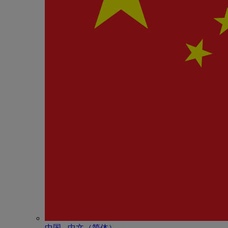
中国 - 中⽂（简体）