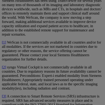
Siemens Healthineers has been using TeamViewer for several years
on many tens of thousands of its imaging and laboratory diagnostic
devices worldwide, such as MRs and CTs, in hospitals and doctors’
offices to remotely maintain them and support clinical staff around
the world. With WeScan, the company is now moving a step
forward, making additional services available to improve device
capacity utilization and expand patient access to healthcare, in
addition to the established remote support for maintenance and
repair scenarios.
[1]
WeScan is not commercially available in all countries and/or for
all modalities. If the services are not marketed in countries due to
regulatory or other reasons, the service offering cannot be
guaranteed. Please contact your local Siemens Healthineers
organization for further details.
[2]
syngo Virtual Cockpit is not commercially available in all
countries. Due to regulatory reasons its future availability cannot be
guaranteed. Preconditions: Expert-i enabled modality from Siemens
Healthineers; Appropriately trained personnel operating under
applicable federal, state, and local laws as to the specific imaging
modality(ies), including radiation and contrast.
[3]
A connection to Smart Remote Services (SRS) infrastructure is
required. SRS has advanced security measures in place and is
compliant with the ISO 27001:2013 Standard for Information