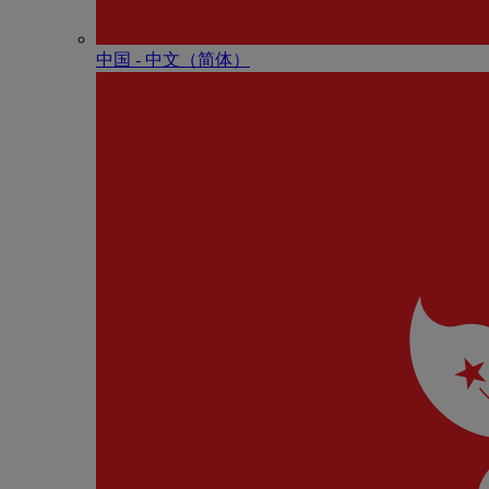
中国 - 中⽂（简体）