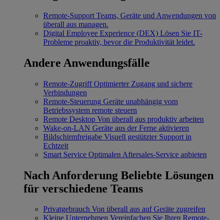
Remote-Support
Teams, Geräte und Anwendungen von
überall aus managen.
Digital Employee Experience (DEX)
Lösen Sie IT-
Probleme proaktiv, bevor die Produktivität leidet.
Andere Anwendungsfälle
Remote-Zugriff
Optimierter Zugang und sichere
Verbindungen
Remote-Steuerung
Geräte unabhängig vom
Betriebssystem remote steuern
Remote Desktop
Von überall aus produktiv arbeiten
Wake-on-LAN
Geräte aus der Ferne aktivieren
Bildschirmfreigabe
Visuell gestützter Support in
Echtzeit
Smart Service
Optimalen Aftersales-Service anbieten
Nach Anforderung
Beliebte Lösungen
für verschiedene Teams
Privatgebrauch
Von überall aus auf Geräte zugreifen
Kleine Unternehmen
Vereinfachen Sie Ihren Remote-