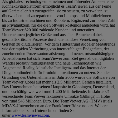
Als globales Technologieunternehmen und führender Anbieter einer
Konnektivitätsplattform ermöglicht es TeamViewer, aus der Ferne
auf Geräte aller Art zuzugreifen, sie zu steuern, zu verwalten, zu
überwachen und zu reparieren – von Laptops und Mobiltelefonen
bis zu Industriemaschinen und Robotern. Ergänzend zur hohen Zahl
an Privatnutzern, für die die Software kostenlos angeboten wird, hat
TeamViewer 620.000 zahlende Kunden und unterstützt
Unternehmen jeglicher Größe und aus allen Branchen dabei,
geschäftskritische Prozesse durch die nahtlose Vernetzung von
Geräten zu digitalisieren. Vor dem Hintergrund globaler Megatrends
wie der rapiden Verbreitung von internetfähigen Endgeräten, der
zunehmenden Prozessautomatisierung und neuer, ortsunabhängiger
Arbeitsformen hat sich TeamViewer zum Ziel gesetzt, den digitalen
Wandel proaktiv mitzugestalten und neue Technologien wie
Augmented Reality, künstliche Intelligenz und das Internet der
Dinge kontinuierlich für Produktinnovationen zu nutzen. Seit der
Gründung des Unternehmens im Jahr 2005 wurde die Software von
TeamViewer global auf mehr als 2,5 Milliarden Geräten installiert.
Das Unternehmen hat seinen Hauptsitz in Göppingen, Deutschland,
und beschäftigt weltweit rund 1.400 Mitarbeitende. Im Jahr 2021
verzeichnete TeamViewer fakturierte Umsätze (Billings) in Höhe
von rund 548 Millionen Euro. Die TeamViewer AG (TMV) ist als
MDAX-Unternehmen an der Frankfurter Börse notiert. Weitere
Informationen zum Unternehmen finden Sie
unter
www.teamviewer.com
.