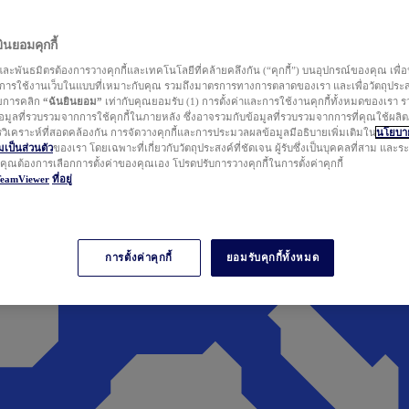
นยอมคุกกี้
ละพันธมิตรต้องการวางคุกกี้และเทคโนโลยีที่คล้ายคลึงกัน (“คุกกี้”) บนอุปกรณ์ของคุณ เพื่อ
ารใช้งานเว็บในแบบที่เหมาะกับคุณ รวมถึงมาตรการทางการตลาดของเรา และเพื่อวัตถุประ
วยการคลิก
“ฉันยินยอม”
เท่ากับคุณยอมรับ (1) การตั้งค่าและการใช้งานคุกกี้ทั้งหมดของเรา ร
มูลที่รวบรวมจากการใช้คุกกี้ในภายหลัง ซึ่งอาจรวมกับข้อมูลที่รวบรวมจากการที่คุณใช้ผลิ
ิเคราะห์ที่สอดคล้องกัน การจัดวางคุกกี้และการประมวลผลข้อมูลมีอธิบายเพิ่มเติมใน
นโยบาย
ป็นส่วนตัว
ของเรา โดยเฉพาะที่เกี่ยวกับวัตถุประสงค์ที่ชัดเจน ผู้รับซึ่งเป็นบุคคลที่สาม และ
ากคุณต้องการเลือกการตั้งค่าของคุณเอง โปรดปรับการวางคุกกี้ในการตั้งค่าคุกกี้
TeamViewer
ที่อยู่
การตั้งค่าคุกกี้
ยอมรับคุกกี้ทั้งหมด