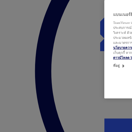
แบนเนอร์ยิ
TeamViewer แ
ประสบการณ์ก
วิเคราะห์ ด้
ประมวลผลข้อ
และมาตรการว
นโยบายความเ
เก็บคุกกี้ ห
ดาวน์โหลด 
ที่อยู่