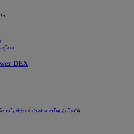
ภัย
ว
่อยู่ไกล
ewer DEX
ห้งานไอทีประจำวันทำงานโดยอัตโนมัติ