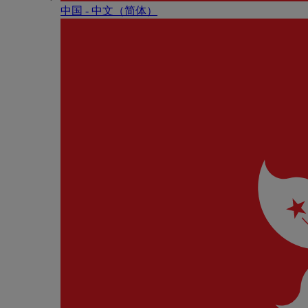
中国 - 中⽂（简体）