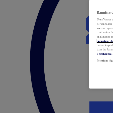
Bannière 
TeamViewer et 
personnaliser 
vous acceptez 
l’utilisation 
analytiques as
en matière de
de stockage d
dans les Para
Téléchargez
Mentions lég