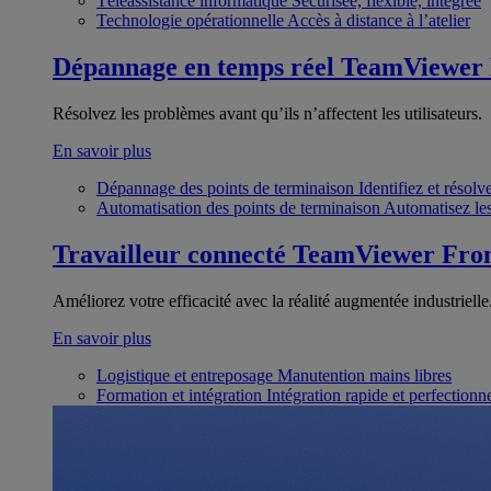
Téléassistance informatique
Sécurisée, flexible, intégrée
Technologie opérationnelle
Accès à distance à l’atelier
Dépannage en temps réel
TeamViewer
Résolvez les problèmes avant qu’ils n’affectent les utilisateurs.
En savoir plus
Dépannage des points de terminaison
Identifiez et résol
Automatisation des points de terminaison
Automatisez les
Travailleur connecté
TeamViewer Fron
Améliorez votre efficacité avec la réalité augmentée industrielle
En savoir plus
Logistique et entreposage
Manutention mains libres
Formation et intégration
Intégration rapide et perfection