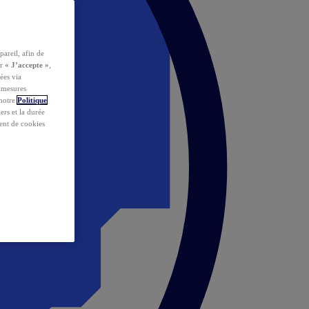
pareil, afin de
ur
« J’accepte »
,
ées via
s mesures
 notre
Politique
iers et la durée
ent de cookies