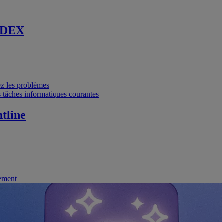
 DEX
vez les problèmes
 tâches informatiques courantes
tline
.
nement